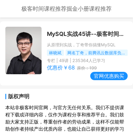
极客时间课程推荐
掘金小册课程推荐
MySQL实战45讲
--极客时间课程推荐/优惠
从原理到实战，丁奇带你搞懂MySQL
林晓斌
网名丁奇，前腾讯云数据库负责人
专栏
|
49
讲 |
235364
人已学习
优惠价￥
68
原价：
199
官网优惠购买
版权声明
本站非极客时间官网，与官方无任何关系。我们不提供课
程下载或详细内容，仅作为课程分享和推荐平台。我们鼓
励大家支持正版，尊重创作者的劳动成果，这样不仅能帮
助创作者持续产出优质内容，也能让自己获得更好的学习