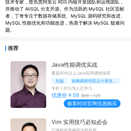
技术专家，曾负责阿里云 RDS 内核开发团队和运维团队，
并推动了 AliSQL 分支开源。作为活跃的 MySQL 社区贡献
者，丁奇专注于数据存储系统、MySQL 源码研究和改进、
MySQL 性能优化和功能改进，热衷于解决 MySQL 疑难问
推荐
Java性能调优实战
覆盖80%以上Java应用调优场景
刘超
前网易研究院云计算技术部首席架构师
专栏
|
61579
人已学习
优惠价￥
59
原价：
129
极客时间
官网优惠购买
Vim 实用技巧必知必会
让编程效率神器为我所用