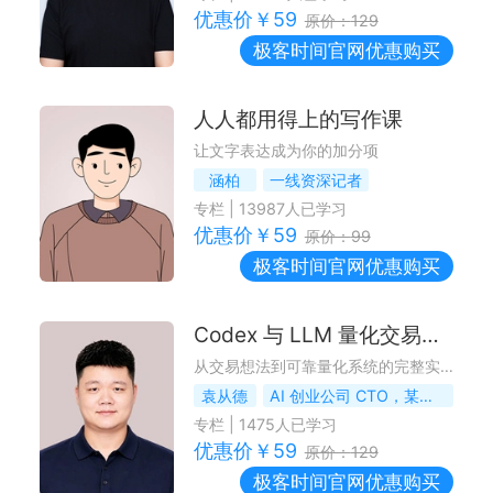
优惠价￥
59
原价：
129
极客时间
官网优惠购买
人人都用得上的写作课
让文字表达成为你的加分项
涵柏
一线资深记者
专栏
|
13987
人已学习
优惠价￥
59
原价：
99
极客时间
官网优惠购买
Codex 与 LLM 量化交易实战课
从交易想法到可靠量化系统的完整实现
袁从德
AI 创业公司 CTO，某交易所的前算法负责人
专栏
|
1475
人已学习
优惠价￥
59
原价：
129
极客时间
官网优惠购买