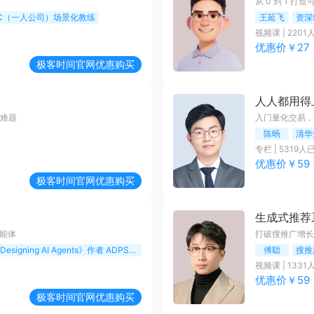
从 0 到 1 打造
PC（一人公司）场景化教练
王延飞
资深
视频课
|
2201
优惠价￥
27
极客时间
官网优惠购买
人人都用得
地难题
入门量化交易，洞
陈旸
清华
专栏
|
5319
人
优惠价￥
59
极客时间
官网优惠购买
生成式推荐
智能体
打破搜推广增长
新加坡科研局资深研发工程师 《Designing AI Agents》作者 ADPS 创始成员
傅聪
搜推
视频课
|
1331
优惠价￥
59
极客时间
官网优惠购买