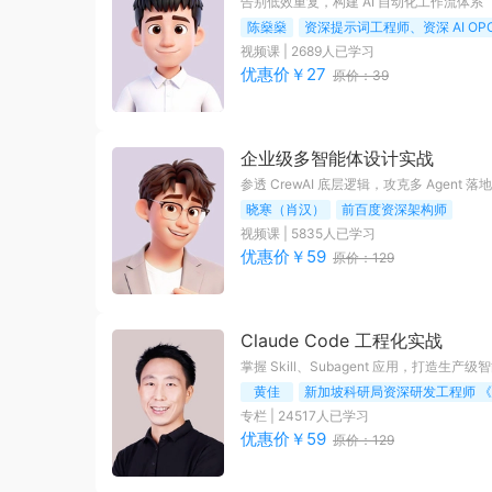
告别低效重复，构建 AI 自动化工作流体系
陈燊燊
资深提示词工程师、资深 AI O
视频课
|
2689
人已学习
优惠价￥
27
原价：
39
企业级多智能体设计实战
参透 CrewAI 底层逻辑，攻克多 Agent 落
晓寒（肖汉）
前百度资深架构师
视频课
|
5835
人已学习
优惠价￥
59
原价：
129
Claude Code 工程化实战
掌握 Skill、Subagent 应用，打造生产级
黄佳
专栏
|
24517
人已学习
优惠价￥
59
原价：
129