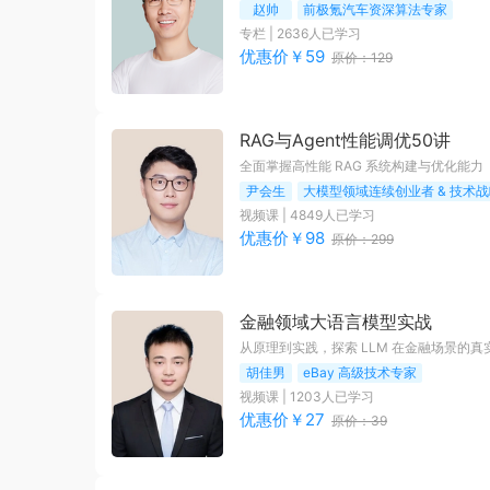
赵帅
前极氪汽车资深算法专家
专栏
|
2636
人已学习
优惠价￥
59
原价：
129
RAG与Agent性能调优50讲
全面掌握高性能 RAG 系统构建与优化能力
尹会生
大模型领域连续创业者 & 技术
视频课
|
4849
人已学习
优惠价￥
98
原价：
299
金融领域大语言模型实战
从原理到实践，探索 LLM 在金融场景的真
胡佳男
eBay 高级技术专家
视频课
|
1203
人已学习
优惠价￥
27
原价：
39