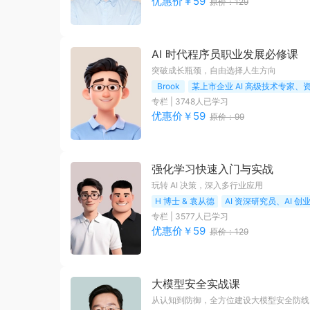
优惠价￥
59
原价：
129
AI 时代程序员职业发展必修课
突破成长瓶颈，自由选择人生方向
Brook
某上市企业 AI 高级技术专家、
专栏
|
3748
人已学习
优惠价￥
59
原价：
99
强化学习快速入门与实战
玩转 AI 决策，深入多行业应用
H 博士 & 袁从德
AI 资深研究员、AI 创
专栏
|
3577
人已学习
优惠价￥
59
原价：
129
大模型安全实战课
从认知到防御，全方位建设大模型安全防线