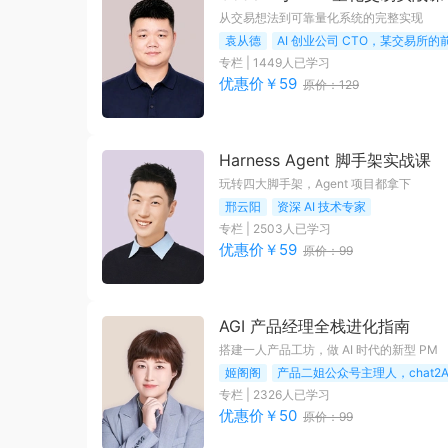
从交易想法到可靠量化系统的完整实现
袁从德
AI 创业公司 CTO，某交易所
专栏
|
1449
人已学习
优惠价￥
59
原价：
129
Harness Agent 脚手架实战课
玩转四大脚手架，Agent 项目都拿下
邢云阳
资深 AI 技术专家
专栏
|
2503
人已学习
优惠价￥
59
原价：
99
AGI 产品经理全栈进化指南
搭建一人产品工坊，做 AI 时代的新型 PM
姬阁阁
产品二姐公众号主理人，chat2A
专栏
|
2326
人已学习
优惠价￥
50
原价：
99