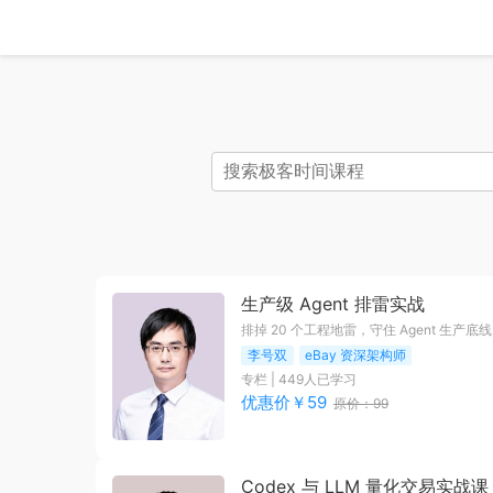
生产级 Agent 排雷实战
排掉 20 个工程地雷，守住 Agent 生产底线
李号双
eBay 资深架构师
专栏
|
449
人已学习
优惠价￥
59
原价：
99
Codex 与 LLM 量化交易实战课