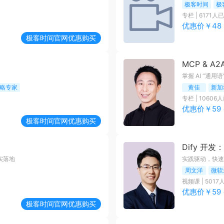
极客时间
极
专栏
|
6171
人已
优惠价￥
48
极客时间
官网优惠购买
MCP & A
掌握 AI “通
战略专家
黄佳
专栏
|
10606
人
优惠价￥
59
极客时间
官网优惠购买
Dify 开发：
实落地
实践驱动，快速
周文洋
微软
视频课
|
5017
优惠价￥
59
极客时间
官网优惠购买