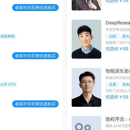
优惠价￥
59
极客时间
官网优惠购买
DeepRes
手把手带你实现
资深架构师
云阳
某大
视频课
|
2207
优惠价￥
68
极客时间
官网优惠购买
智能原生架
智能化时代的架
业公司 CTO
灵犀
前头
专栏
|
2538
人
优惠价￥
59
极客时间
官网优惠购买
致程序员：
重构 AI 时代竞