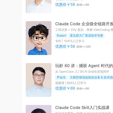
优惠价￥
59
原价：
99
Claude Code 企业级全链路开
工程决策 + Dify 复刻，掌握 VibeCoding
Robert
某头部大厂资深技术专家
专栏
|
10615
人已学习
优惠价￥
59
原价：
129
玩虾 60 讲：捕获 Agent 时
从 OpenClaw 入门到 AI 自动化变现闭环
尹会生
大模型领域连续创业者 & 技术
视频课
|
8945
人已学习
优惠价￥
69
原价：
99
Claude Code Skill入门实战课