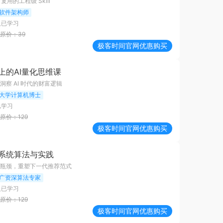
可复用的工程级 Skill
软件架构师
人已学习
原价：
39
极客时间
官网优惠购买
上的AI量化思维课
察 AI 时代的财富逻辑
大学计算机博士
已学习
原价：
129
极客时间
官网优惠购买
系统算法与实践
瓶颈，重塑下一代推荐范式
广资深算法专家
人已学习
原价：
129
极客时间
官网优惠购买