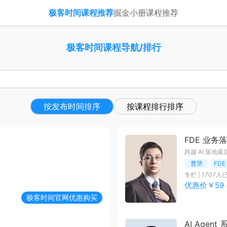
极客时间课程推荐
掘金小册课程推荐
极客时间课程导航/排行
按发布时间排序
按课程排行排序
FDE 业务
跨越 AI 落地
曹犟
FD
专栏
|
1707
人
优惠价￥
59
极客时间
官网优惠购买
AI Agen