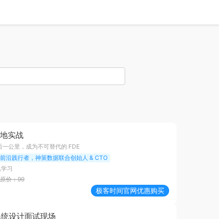
落地实战
最后一公里，成为不可替代的 FDE
E 前沿践行者，神策数据联合创始人 & CTO
已学习
原价：
99
极客时间
官网优惠购买
t 系统设计面试现场