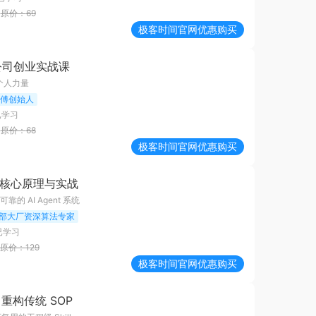
原价：
69
极客时间
官网优惠购买
公司创业实战课
的个人力量
 师傅创始人
已学习
原价：
68
极客时间
官网优惠购买
aw 核心原理与实战
的 AI Agent 系统
部大厂资深算法专家
已学习
原价：
129
极客时间
官网优惠购买
ll 重构传统 SOP