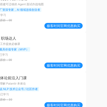
建可迁移的 Agent 面试作战地图
厂资深专家，AI 领域连续创业者
已学习
原价：
99
极客时间
官网优惠购买
0x 职场达人
工作提效必修课
最具价值专家（MVP）
已学习
原价：
99
极客时间
官网优惠购买
本体论前沿入门课
 Palantir 本体论
说 NLP 技术公众号 / 社区作者
人已学习
原价：
39
极客时间
官网优惠购买