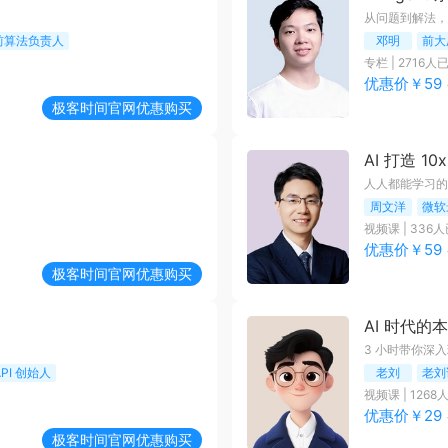
从问题到解法，搭
的前算法负责人
邓明
前大
专栏
|
2716
人
优惠价￥
59
极客时间
官网优惠购买
AI 打造 1
人人都能学习的
周文洋
微软
视频课
|
336
人
优惠价￥
59
极客时间
官网优惠购买
AI 时代的
3 小时带你深入理解
PI 创始人
老刘
老刘
视频课
|
1268
优惠价￥
29
极客时间
官网优惠购买