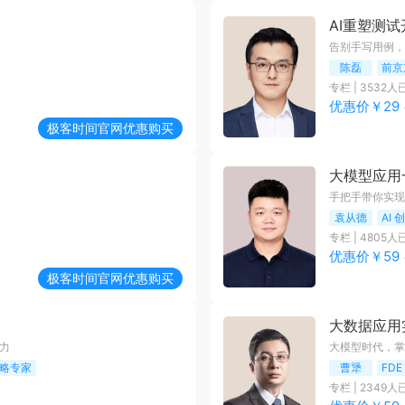
AI重塑测
告别手写用例，成
陈磊
前京
专栏
|
3532
人
优惠价￥
29
极客时间
官网优惠购买
大模型应用
手把手带你实现
袁从德
AI
专栏
|
4805
人
优惠价￥
59
极客时间
官网优惠购买
大数据应用
力
大模型时代，掌
战略专家
曹犟
FD
专栏
|
2349
人