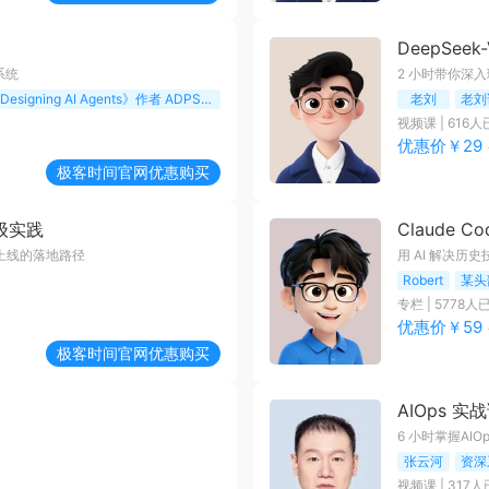
DeepSee
系统
2 小时带你深入理
新加坡科研局资深研发工程师 《Designing AI Agents》作者 ADPS 创始成员
老刘
老刘
视频课
|
616
人
优惠价￥
29
极客时间
官网优惠购买
产级实践
Claude 
t 稳上线的落地路径
用 AI 解决
Robert
某头
专栏
|
5778
人
优惠价￥
59
极客时间
官网优惠购买
AIOps 实
6 小时掌握AI
张云河
资深
视频课
|
317
人