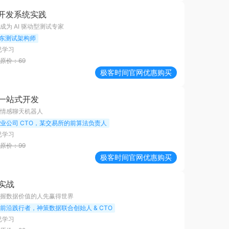
试开发系统实践
为 AI 驱动型测试专家
东测试架构师
已学习
原价：
69
极客时间
官网优惠购买
一站式开发
情感聊天机器人
 创业公司 CTO，某交易所的前算法负责人
已学习
原价：
99
极客时间
官网优惠购买
实战
握数据价值的人先赢得世界
E 前沿践行者，神策数据联合创始人 & CTO
已学习