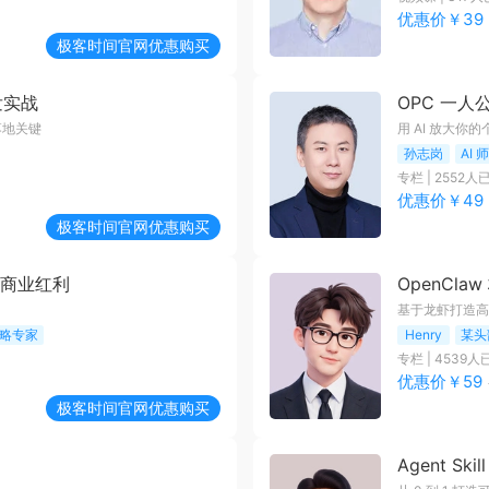
优惠价￥
39
极客时间
官网优惠购买
发实战
OPC 一人
 落地关键
用 AI 放大你
孙志岗
AI
专栏
|
2552
人
优惠价￥
49
极客时间
官网优惠购买
代的商业红利
OpenCl
基于龙虾打造高可靠
战略专家
Henry
某头
专栏
|
4539
人
优惠价￥
59
极客时间
官网优惠购买
Agent Ski