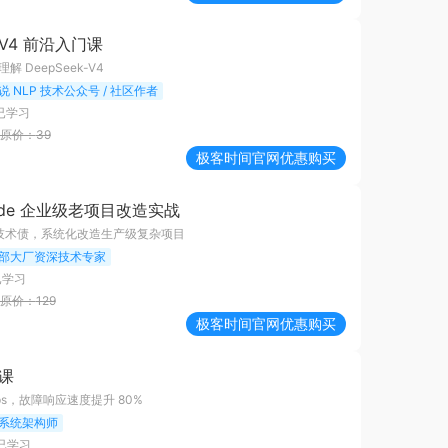
k-V4 前沿入门课
解 DeepSeek-V4
说 NLP 技术公众号 / 社区作者
已学习
原价：
39
极客时间
官网优惠购买
Code 企业级老项目改造实战
历史技术债，系统化改造生产级复杂项目
部大厂资深技术专家
已学习
原价：
129
极客时间
官网优惠购买
战课
Ops，故障响应速度提升 80%
系统架构师
已学习