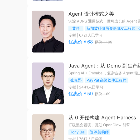
Agent 设计模式之美
沉淀 ADPS 通用范式，做可成长的 Agent 
黄佳
专栏
|
6721
人已学习
优惠价￥
68
原价：
199
Java Agent：从 Demo 到生
Spring AI + Embabel，复杂业务 Agen
张嘉熙
PayPal 高级软件工程师
专栏
|
2441
人已学习
优惠价￥
59
原价：
69
从 0 开始构建 Agent Harness
打破黑盒困境，复刻 OpenClaw 引擎
Tony Bai
资深架构师
专栏
|
7617
人已学习