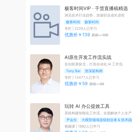
极客时间VIP · 干货直播稿精选
洞见技术行业趋势，加速职业成长进程
极客时间
极客时间
专栏
|
2229
人已学习
优惠价￥
139
原价：
199
AI原生开发工作流实战
告别双屏探戈，打造自动化 AI 工作流
Tony Bai
资深架构师
专栏
|
13477
人已学习
优惠价￥
59
原价：
99
玩转 AI 办公提效工具
系统构建智能化工作流，全面解放个人生产
尹会生
大模型领域连续创业者 & 技术
视频课
|
1882
人已学习