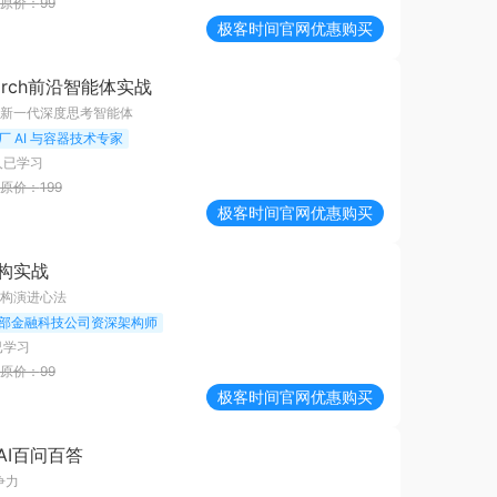
原价：
99
极客时间
官网优惠购买
earch前沿智能体实战
新一代深度思考智能体
厂 AI 与容器技术专家
人已学习
原价：
199
极客时间
官网优惠购买
构实战
构演进心法
部金融科技公司资深架构师
已学习
原价：
99
极客时间
官网优惠购买
AI百问百答
争力