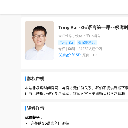
Tony Bai · Go语言第一课
--极客
大师带路，快速上手Go语言
Tony Bai
资深架构师
专栏
|
59
讲 |
24757
人已学习
优惠价￥
59
原价：
129
版权声明
本站非极客时间官网，与官方无任何关系。我们不提供课程下
让自己获得更好的学习体验。请通过官方渠道购买和学习课程
课程详情
你将获得
：
完整的Go语言入门路径；