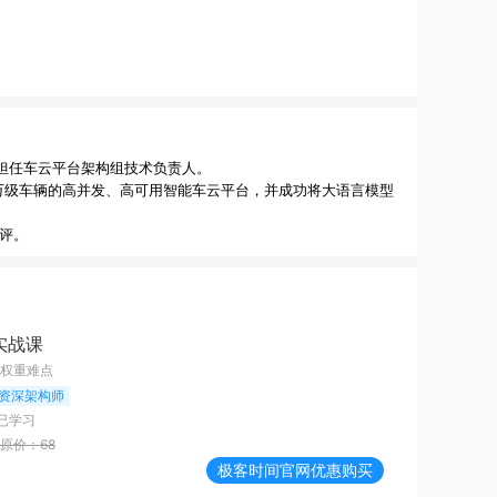
 企业担任车云平台架构组技术负责人。

百万级车辆的高并发、高可用智能车云平台，并成功将大语言模型
0实战课
权重难点
资深架构师
已学习
原价：
68
极客时间
官网优惠购买