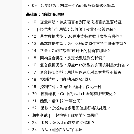
09｜即学即练：构建一个Web服务就是这么简单
基础篇：“脑勤”多理解
10｜变量声明：静态语言有别于动态语言的重要特征
11｜代码块与作用域：如何保证变量不会被遮蔽？
12｜基本数据类型：Go原生支持的数值类型有哪些？
13｜基本数据类型：为什么Go要原生支持字符串类型？
14｜常量：Go在“常量”设计上的创新有哪些？
15｜同构复合类型：从定长数组到变长切片
16｜复合数据类型：原生map类型的实现机制是怎样的？
17｜复合数据类型：用结构体建立对真实世界的抽象
18｜控制结构：if的“快乐路径”原则
19｜控制结构：Go的for循环，仅此一种
20｜控制结构：Go中的switch语句有哪些变化？
21｜函数：请叫我“一等公民”
22｜函数：怎么结合多返回值进行错误处理？
期中测试｜一起检验下你的学习成果吧
23｜函数：怎么让函数更简洁健壮？
24｜方法：理解“方法”的本质