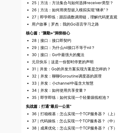
25｜方法：方法集合与如何选择receiver类型？
26｜方法：如何用类型嵌入模拟实现“继承”？
27｜即学即练：跟踪函数调用链，理解代码更直观
用户故事｜罗杰：我的Go语言学习之路
核心篇：“脑勤+”洞彻核心
28｜接口：接口即契约
29｜接口：为什么nil接口不等于nil？
30｜接口：Go中最强大的魔法
元旦快乐｜这是一份暂时停更的声明
31｜并发：Go的并发方案实现方案是怎样的？
32｜并发：聊聊Goroutine调度器的原理
33｜并发：小channel中蕴含大智慧
34｜并发：如何使用共享变量？
35｜即学即练：如何实现一个轻量级线程池？
实战篇：打通“最后一公里”
36｜打稳根基：怎么实现一个TCP服务器？（上）
37｜代码操练：怎么实现一个TCP服务器？（中）
38｜成果优化：怎么实现一个TCP服务器？（下）