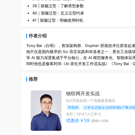
39 | 驯服泛型：了解类型参数
40｜驯服泛型：定义泛型约束
41 | 驯服泛型：明确使用时机
作者介绍
Tony Bai（白明），资深架构师、Gopher 部落技术社群发起者
他不仅是国内最早的 Go 语言实践和布道者之一，更在工业级
等 AI 能力深度集成于平台核心，在 AI 模型服务化、智能
推荐
物联网开发实战
从0开始实现一个智能家居项目
郭朝斌
小米生态链企业秒秒测IoT事业
专栏
|
19147
人已学习
优惠价￥
59
原价：
129