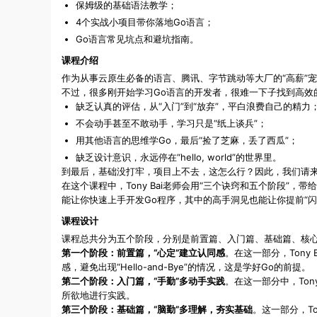
保姆级的基础语法教学；
4个实战小项目带你落地Go语言；
Go语言常见坑点和避坑指南。
课程介绍
作为从事云原生必备的语言、腾讯、字节跳动等大厂的“高薪”宠
不过，很多刚开始学习Go语言的开发者，很难一下子找到高效
缺乏认真的评估，从“入门”到“放弃”，平白浪费自己的精力
不会动手甚至不敢动手，学习只是“纸上谈兵”；
用其他语言的思维学Go，最后“捡了芝麻，丢了西瓜”；
缺乏设计意识，永远停在“hello, world”的世界里。
到最后，基础没打牢，项目上不去，这怎么行？因此，我们请来了资深
在这个课程中，Tony Bai老师会用“三个诀窍和五个阶段”
能让你快速上手开发Go程序，其中的高手洞见也能让你提前“闪
课程设计
课程总共分为五个阶段，分别是前置篇、入门篇、基础篇、核
第一个阶段：前置篇，“心定”建立认同感
。在这一部分，Ton
感，避免出现“Hello-and-Bye”的情况，这是学好Go的前提。
第二个阶段：入门篇，“手勤”多动手实践
。在这一部分中，To
所欲地进行实践。
第三个阶段：基础篇，“脑勤”多理解，夯实基础
。这一部分，T