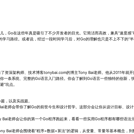
儿，Go在这些年真是吸引了不少开发者的目光。它简洁而高效，兼具“速度感”
的学习路径。或者说，经过一段时间学习后，对Go的理解也只是不上不下的“半
；
架构师、技术博客tonybai.com的博主Tony Bai老师。他从2011年
，带给你一条系统、完整的Go语言入门路径。你会了解到Go语言一些独特的创新，
避”坑点。
心篇，以及实战篇。
y Bai老师会带你了解Go的前世今生和设计哲学。这部分会让你从设计目标、
ny Bai老师会让你的第一个Go程序跑起来，看看一些实用Go程序都有哪些语
ony Bai老师会围绕着“程序=数据+算法”的逻辑，从变量、常量等基本概念