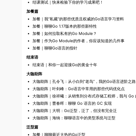
结课测试｜快来检验下你的学习成果吧！
加餐篇
加餐｜我“私藏”的那些优质且权威的Go语言学习资料
加餐｜聊聊Go 1.17版本的那些新特性
加餐｜如何拉取私有的Go Module？
加餐｜作为Go Module的作者，你应该知道的几件事
加餐｜聊聊Go语言的指针
结束语
结束语｜和你一起迎接Go的黄金十年
大咖助阵
大咖助阵｜孔令飞：从小白到“老鸟”，我的Go语言进阶之路
大咖助阵｜叶剑峰：Go语言中常用的那些代码优化点
大咖助阵｜徐祥曦：从销售到分布式存储工程师，我与 Go 
大咖助阵｜曹春晖：聊聊 Go 语言的 GC 实现
大咖助阵｜大明：Go泛型，泛了，但没有完全泛
大咖助阵｜海纳：聊聊语言中的类型系统与泛型
泛型篇
加餐｜聊聊最近大热的Go泛型