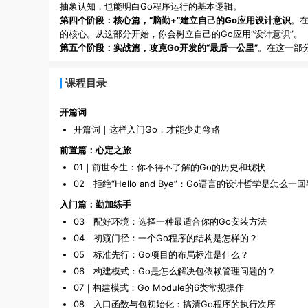
抽象认知，也能明白Go程序运行的基本逻辑。
第四个阶段：核心篇，“脑勤+”建立自己的Go应用设计意识
。在
的核心。从这部分开始，你会树立自己的Go应用“设计意识”。
第五个阶段：实战篇，攻克Go开发的“最后一公里”
。在这一部分
课程目录
开篇词
开篇词｜这样入门Go，才能少走弯路
前置篇：心定之旅
01｜前世今生：你不得不了解的Go的历史和现状
02｜拒绝“Hello and Bye”：Go语言的设计哲学是怎么一
入门篇：勤加练手
03｜配好环境：选择一种最适合你的Go安装方法
04｜初窥门径：一个Go程序的结构是怎样的？
05｜标准先行：Go项目的布局标准是什么？
06｜构建模式：Go是怎么解决包依赖管理问题的？
07｜构建模式：Go Module的6类常规操作
08｜入口函数与包初始化：搞清Go程序的执行次序