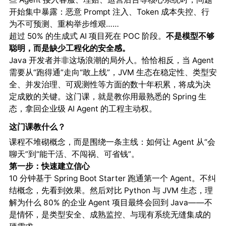
开始集中暴露：恶意 Prompt 注入、Token 成本失控、行
为不可预测、重构举步维艰……
超过 50% 的生成式 AI 项目死在 POC 阶段。
不是模型不够
聪明，而是缺少工程化的安全感。
Java 开发者并非这场浪潮的局外人。恰恰相反，当 Agent
需要从“跑得通”走向“敢上线”，JVM 生态在稳定性、类型安
全、并发治理、可观测性等方面的数十年积累，将成为决
定成败的关键。这门课，就是教你用最熟悉的 Spring 生
态，拿回企业级 AI Agent 的工程主动权。
这门课教什么？
课程不堆砌概念，而是围绕一条主线：如何让 Agent 从“会
聊天”到“能干活、不闯祸、可省钱”。
第一步：快速建立信心
10 分钟基于 Spring Boot Starter 跑通第一个 Agent。不纠
结概念，先看到效果。然后对比 Python 与 JVM 生态，理
解为什么 80% 的企业 Agent 项目最终会回到 Java——不
是情怀，是类型安全、成熟监控、与现有系统无缝集成的