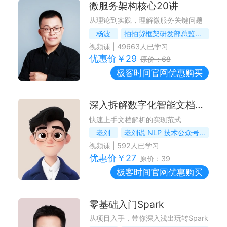
微服务架构核心20讲
从理论到实践，理解微服务关键问题
杨波
拍拍贷框架研发部总监，资深架构师，微服务技术专家
视频课
|
49663
人已学习
优惠价￥
29
原价：
68
极客时间
官网优惠购买
深入拆解数字化智能文档处理
快速上手文档解析的实现范式
老刘
老刘说 NLP 技术公众号 / 社区作者
视频课
|
592
人已学习
优惠价￥
27
原价：
39
极客时间
官网优惠购买
零基础入门Spark
从项目入手，带你深入浅出玩转Spark