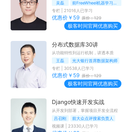
吴磊
前FreeWheel机器学习团队负责人
专栏
|
21016
人已学习
优惠价￥
59
原价：
129
极客时间
官网优惠购买
分布式数据库30讲
从功能特性到运行机制，讲透本质
王磊
光大银行首席数据架构师
专栏
|
30538
人已学习
优惠价￥
59
原价：
129
极客时间
官网优惠购买
Django快速开发实战
从开发到部署，掌握项目开发全流程
吕召刚
前大众点评搜索负责人
视频课
|
23330
人已学习