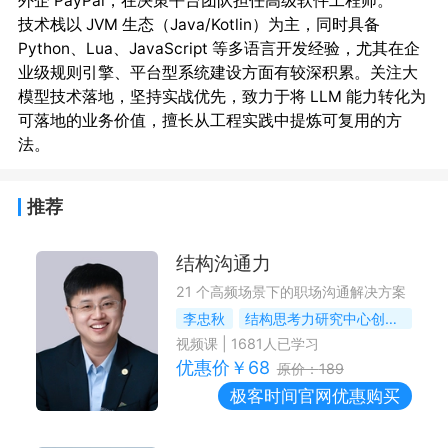
外企 PayPal，在决策平台团队担任高级软件工程师。

技术栈以 JVM 生态（Java/Kotlin）为主，同时具备 
Python、Lua、JavaScript 等多语言开发经验，尤其在企
业级规则引擎、平台型系统建设方面有较深积累。关注大
模型技术落地，坚持实战优先，致力于将 LLM 能力转化为
可落地的业务价值，擅长从工程实践中提炼可复用的方
推荐
结构沟通力
21 个高频场景下的职场沟通解决方案
李忠秋
结构思考力研究中心创始人
视频课
|
1681
人已学习
优惠价￥
68
原价：
189
极客时间
官网优惠购买