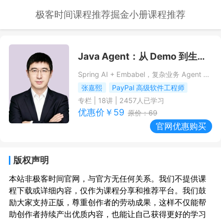
极客时间课程推荐
掘金小册课程推荐
Java Agent：从 Demo 到生产级实践
Spring AI + Embabel，复杂业务 Agent 稳上线的落地路径
张嘉熙
PayPal 高级软件工程师
专栏
|
18
讲 |
2457
人已学习
优惠价￥
59
原价：
69
官网优惠购买
版权声明
本站非极客时间官网，与官方无任何关系。我们不提供课
程下载或详细内容，仅作为课程分享和推荐平台。我们鼓
励大家支持正版，尊重创作者的劳动成果，这样不仅能帮
助创作者持续产出优质内容，也能让自己获得更好的学习