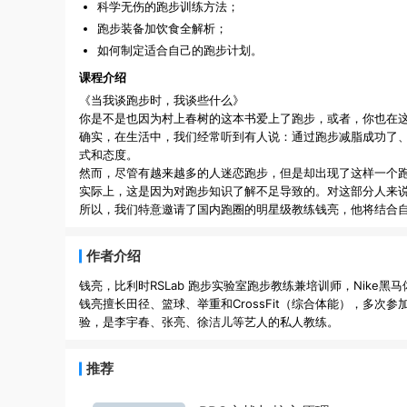
科学无伤的跑步训练方法；
跑步装备加饮食全解析；
如何制定适合自己的跑步计划。
课程介绍
《当我谈跑步时，我谈些什么》
你是不是也因为村上春树的这本书爱上了跑步，或者，你也在
确实，在生活中，我们经常听到有人说：通过跑步减脂成功了
式和态度。
然而，尽管有越来越多的人迷恋跑步，但是却出现了这样一个
实际上，这是因为对跑步知识了解不足导致的。对这部分人来说
所以，我们特意邀请了国内跑圈的明星级教练钱亮，他将结合
作者介绍
钱亮，比利时RSLab 跑步实验室跑步教练兼培训师，Nike黑马体
钱亮擅长田径、篮球、举重和CrossFit（综合体能），多次
推荐