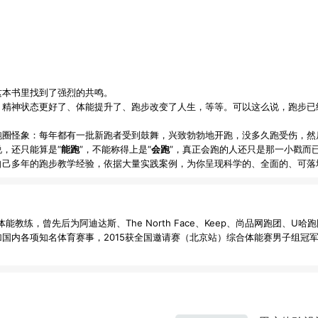
这本书里找到了强烈的共鸣。
、精神状态更好了、体能提升了、跑步改变了人生，等等。可以这么说，跑步已
跑圈怪象：每年都有一批新跑者受到鼓舞，兴致勃勃地开跑，没多久跑受伤，然
，还只能算是“
能跑
”，不能称得上是“
会跑
”，真正会跑的人还只是那一小戳而
自己多年的跑步教学经验，依据大量实践案例，为你呈现科学的、全面的、可落
能教练，曾先后为阿迪达斯、The North Face、Keep、尚品网跑团、U哈
参加国内各项知名体育赛事，2015获全国邀请赛（北京站）综合体能赛男子组冠军。