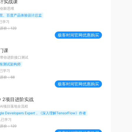
计实战课
创新思维
里、百度产品体验设计总监
已学习
原价：
129
极客时间
官网优惠购买
门课
带你进阶接口测试
东测试架构师
已学习
原价：
68
极客时间
官网优惠购买
low 2项目进阶实战
AI项目落地全流程
gle Developers Expert，《深入理解TensorFlow》作者
人已学习
原价：
129