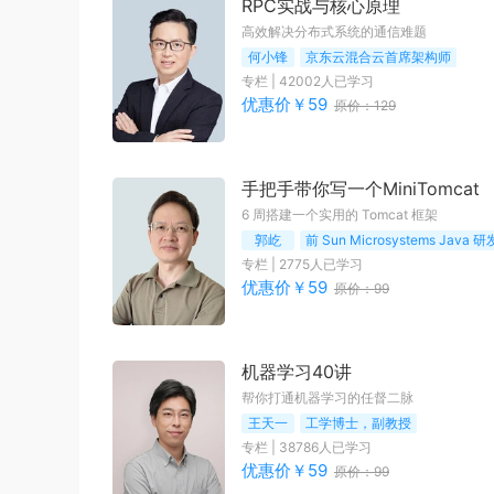
RPC实战与核心原理
高效解决分布式系统的通信难题
何小锋
京东云混合云首席架构师
专栏
|
42002
人已学习
优惠价￥
59
原价：
129
手把手带你写一个MiniTomcat
6 周搭建一个实用的 Tomcat 框架
郭屹
专栏
|
2775
人已学习
优惠价￥
59
原价：
99
机器学习40讲
帮你打通机器学习的任督二脉
王天一
工学博士，副教授
专栏
|
38786
人已学习
优惠价￥
59
原价：
99