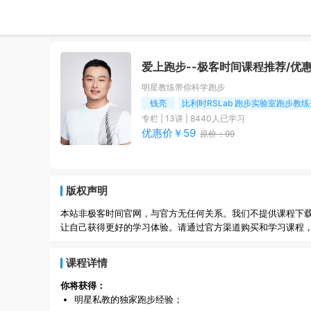
爱上跑步
--极客时间课程推荐/优
明星教练带你科学跑步
钱亮
比利时RSLab 跑步实验室跑步教
专栏
|
13
讲 |
8440
人已学习
优惠价￥
59
原价：
99
版权声明
本站非极客时间官网，与官方无任何关系。我们不提供课程下
让自己获得更好的学习体验。请通过官方渠道购买和学习课程
课程详情
你将获得：
明星私教的独家跑步经验；