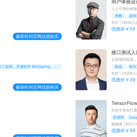
用户体验设
人人可用的体验
相辉
前阿
专栏
|
18295
人
优惠价￥
59
极客时间
官网优惠购买
接口测试入
从原理到实战，
前 Sun Microsystems Java 研发工程师，开源软件 MiniSpring、MiniTomcat 开发者
陈磊
前京
专栏
|
32296
人
优惠价￥
29
极客时间
官网优惠购买
TensorF
手把手带你打通
彭靖田
Goo
视频课
|
8027
优惠价￥
59