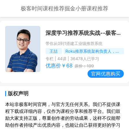
极客时间课程推荐
掘金小册课程推荐
深度学习推荐系统实战
--极客时间课程推荐/优惠
带你从0到1搭建工业级推荐系统
王喆
Roku推荐系统架构负责人，前hulu高级研究员，《深度学习推荐系统》作者
专栏
|
44
讲 |
36478
人已学习
优惠价￥
68
原价：
199
官网优惠购买
版权声明
本站非极客时间官网，与官方无任何关系。我们不提供课
程下载或详细内容，仅作为课程分享和推荐平台。我们鼓
励大家支持正版，尊重创作者的劳动成果，这样不仅能帮
助创作者持续产出优质内容，也能让自己获得更好的学习