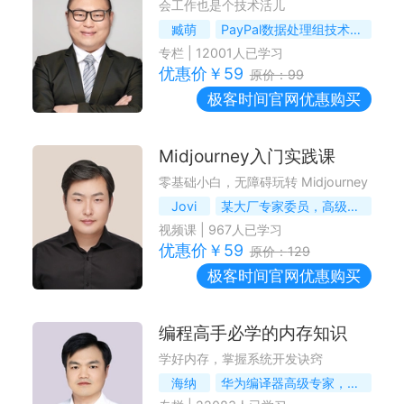
会工作也是个技术活儿
臧萌
PayPal数据处理组技术负责人
专栏
|
12001
人已学习
优惠价￥
59
原价：
99
极客时间
官网优惠购买
Midjourney入门实践课
零基础小白，无障碍玩转 Midjourney
Jovi
某大厂专家委员，高级产品专家
视频课
|
967
人已学习
优惠价￥
59
原价：
129
极客时间
官网优惠购买
编程高手必学的内存知识
学好内存，掌握系统开发诀窍
海纳
华为编译器高级专家，原Huawei JDK团队负责人