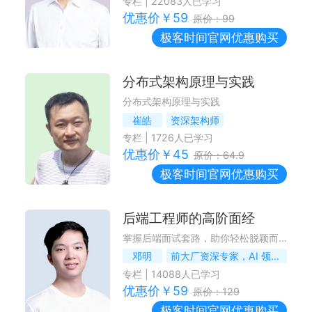
专栏
|
22083
人已学习
优惠价￥
59
原价：
99
极客时间
官网优惠购买
分布式架构原理与实践
分布式架构原理与实践
崔皓
资深架构师
专栏
|
1726
人已学习
优惠价￥
45
原价：
64.9
极客时间
官网优惠购买
后端工程师的高阶面经
掌握后端面试套路，助你轻松脱颖而出
邓明
前大厂资深专家，AI 领域连续创业者
专栏
|
14088
人已学习
优惠价￥
59
原价：
129
极客时间
官网优惠购买