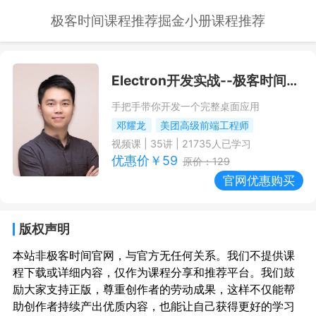
极客时间课程推荐
掘金小册课程推荐
Electron开发实战
--极客时间课程推荐/优惠
手把手带你开发一个完整桌面应用
邓耀龙
美团高级前端工程师
视频课
|
35
讲 |
21735
人已学习
优惠价￥
59
原价：
129
官网优惠购买
版权声明
本站非极客时间官网，与官方无任何关系。我们不提供课
程下载或详细内容，仅作为课程分享和推荐平台。我们鼓
励大家支持正版，尊重创作者的劳动成果，这样不仅能帮
助创作者持续产出优质内容，也能让自己获得更好的学习