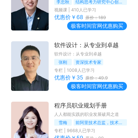
李忠秋
结构思考力研究中心创始人
视频课
|
410
人已学习
优惠价￥
68
原价：
189
极客时间
官网优惠购买
软件设计：从专业到卓越
软件设计：从专业到卓越
张刚
资深技术专家
专栏
|
1008
人已学习
优惠价￥
35
原价：
49.9
极客时间
官网优惠购买
程序员职业规划手册
人人都能实践的职业发展破局之道
雪梅
前阿里技术总监，技术人职业发展教练
专栏
|
9668
人已学习
优惠价￥
59