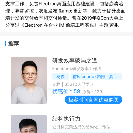
支撑工作，负责Electron桌面应用基础建设，包括崩溃治
理，异常监控，灰度发布 &amp; 更新等，致力于提升桌面
端开发的交付效率和交付质量。曾在2019年QCon大会上
推荐
研发效率破局之道
Facebook研发效率工作法
葛俊
前Facebook内部工具团队Tech Lead
专栏
|
35312
人已学习
优惠价￥
59
原价：
129
极客时间
官网优惠购买
结构执行力
让目标完美达成的结构化工作法