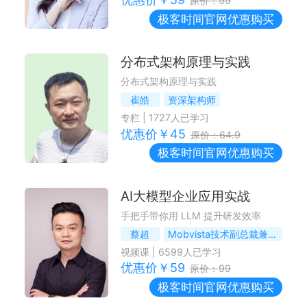
原价：
99
极客时间
官网优惠购买
分布式架构原理与实践
分布式架构原理与实践
崔皓
资深架构师
专栏
|
1727
人已学习
优惠价￥
45
原价：
64.9
极客时间
官网优惠购买
AI大模型企业应用实战
手把手带你用 LLM 提升研发效率
蔡超
Mobvista技术副总裁兼首席架构师，前亚马逊（中国）首席软件架构师
视频课
|
6599
人已学习
优惠价￥
59
原价：
99
极客时间
官网优惠购买