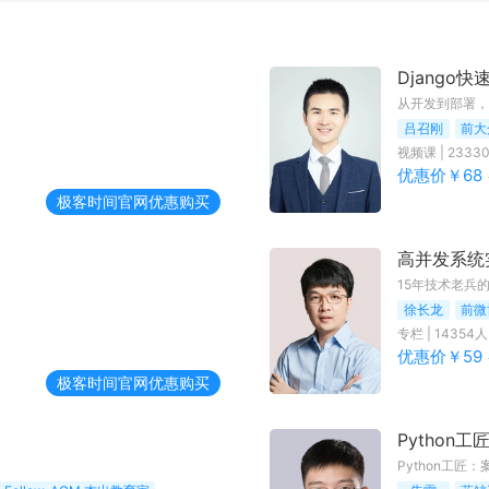
Django
从开发到部署，
吕召刚
前大
视频课
|
2333
优惠价￥
68
极客时间
官网优惠购买
高并发系统
15年技术老兵
徐长龙
前微
专栏
|
14354
人
优惠价￥
59
极客时间
官网优惠购买
Python
Python工匠