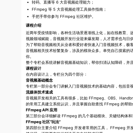
转码、直播等 6 大音视频处理能力；
FFmpeg 等 5 大音视频处理工具操作指南；
手把手带你参与 FFmpeg 社区维护。
课程介绍
近两年受疫情影响，各种生活场景逐渐线上化，如在线教育、远程
视频领域赋能，音视频开发行业迎来爆发期，人才需求也与日
为了帮助音视频相关从业者和爱好者快速入门音视频技术，极
音视频相关技术纷繁复杂，涉及的模块众多。单凭自己摸索的
你。
整个专栏会系统讲解音视频基础知识，帮你扫清认知障碍，并
课程设计
在内容设计上，专栏分为四个部分：
音视频基础概念
专栏第一部分会专门讲解入门音视频技术的基础内容，包括音
流媒体技术速成
音视频开发相关的工具有很多，比如 FFmpeg、OBS、Hand
的常用工具建立系统认识，并且掌握自助查找 FFmpeg 的
FFmpeg API 应用
第三部分会详细解读 FFmpeg 的几个基础模块、关键结构体
FFmpeg 社区“玩法”
第四部分主要介绍 FFmpeg 开发者常用的工具， FFmpeg