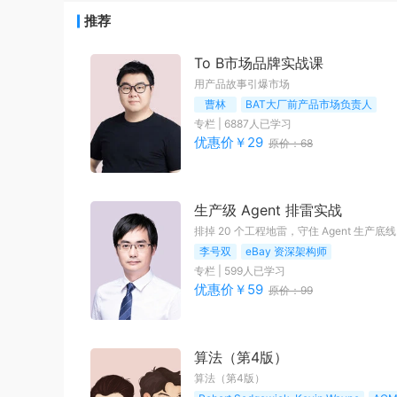
推荐
To B市场品牌实战课
用产品故事引爆市场
曹林
BAT大厂前产品市场负责人
专栏
|
6887
人已学习
优惠价￥
29
原价：
68
生产级 Agent 排雷实战
排掉 20 个工程地雷，守住 Agent 生产底线
李号双
eBay 资深架构师
专栏
|
599
人已学习
优惠价￥
59
原价：
99
算法（第4版）
算法（第4版）