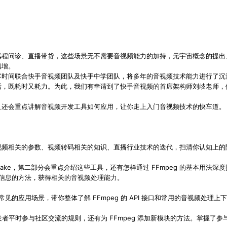
问诊、直播带货，这些场景无不需要音视频能力的加持，元宇宙概念的提出、5G
俱增。
客时间联合快手音视频团队及快手中学团队，将多年的音视频技术能力进行了沉
话，既耗时又耗力。为此，我们有幸请到了快手音视频的首席架构师刘歧老师，
且还会重点讲解音视频开发工具如何应用，让你走上入门音视频技术的快车道。
视频相关的参数、视频转码相关的知识、直播行业技术的迭代，扫清你认知上的
brake，第二部分会重点介绍这些工具，还有怎样通过 FFmpeg 的基本用法深
帮助信息的方法，获得相关的音视频处理能力。
和常见的应用场景，带你整体了解 FFmpeg 的 API 接口和常用的音视频处
 开发者平时参与社区交流的规则，还有为 FFmpeg 添加新模块的方法。掌握了