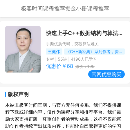
极客时间课程推荐
掘金小册课程推荐
快速上手C++数据结构与算法
--
手撕优质代码，突破算法难关
王健伟
《C++新经典》系列作者，资深C++讲师
专栏
|
55
讲 |
4196
人已学习
优惠价￥
68
原价：
199
官网优惠购买
版权声明
本站非极客时间官网，与官方无任何关系。我们不提供课
程下载或详细内容，仅作为课程分享和推荐平台。我们鼓
励大家支持正版，尊重创作者的劳动成果，这样不仅能帮
助创作者持续产出优质内容，也能让自己获得更好的学习