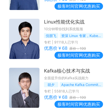
极客时间
官网优惠购买
Linux性能优化实战
10分钟帮你找到系统瓶颈
倪朋飞
资深 Linux 专家，Kubernetes 项目维护者
专栏
|
91118
人已学习
优惠价￥
68
原价：
199
极客时间
官网优惠购买
Kafka核心技术与实战
全面提升你的Kafka实战能力
胡夕
Apache Kafka Committer，老虎证券技术总监
专栏
|
55818
人已学习
优惠价￥
68
原价：
199
极客时间
官网优惠购买