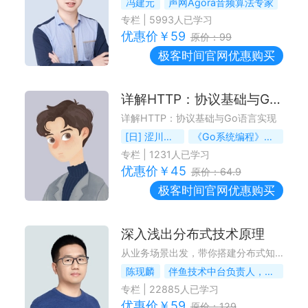
冯建元
声网Agora音频算法专家
专栏
|
5993
人已学习
优惠价￥
59
原价：
99
极客时间
官网优惠购买
详解HTTP：协议基础与Go语言实现
详解HTTP：协议基础与Go语言实现
[日] 涩川喜规
《Go系统编程》作者
专栏
|
1231
人已学习
优惠价￥
45
原价：
64.9
极客时间
官网优惠购买
深入浅出分布式技术原理
从业务场景出发，带你搭建分布式知识体系
陈现麟
伴鱼技术中台负责人，前小米工程师
专栏
|
22885
人已学习
优惠价￥
59
原价：
129