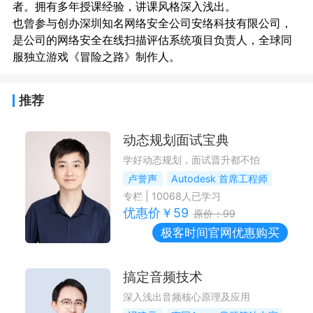
者。拥有多年授课经验，讲课风格深入浅出。

也曾参与创办深圳知名网络安全公司安络科技有限公司，
是公司的网络安全在线扫描评估系统项目负责人，全球同
推荐
动态规划面试宝典
学好动态规划，面试晋升都不怕
卢誉声
Autodesk 首席工程师
专栏
|
10068
人已学习
优惠价￥
59
原价：
99
极客时间
官网优惠购买
搞定音频技术
深入浅出音频核心原理及应用