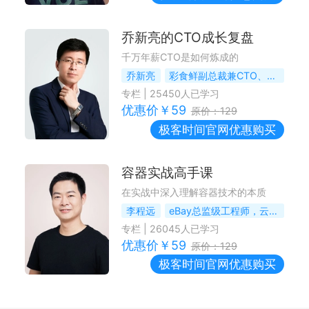
乔新亮的CTO成长复盘
千万年薪CTO是如何炼成的
乔新亮
彩食鲜副总裁兼CTO、前苏宁科技集团副总裁、TGO鲲鹏会荣誉导师
专栏
|
25450
人已学习
优惠价￥
59
原价：
129
极客时间
官网优惠购买
容器实战高手课
在实战中深入理解容器技术的本质
李程远
eBay总监级工程师，云平台架构师
专栏
|
26045
人已学习
优惠价￥
59
原价：
129
极客时间
官网优惠购买