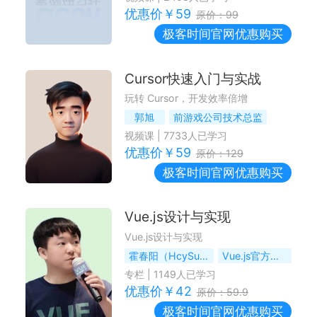
优惠价￥
59
原价：
99
极客时间
官网优惠购买
Cursor快速入门与实战
玩转 Cursor，开发效率倍增
郭旭
前游戏公司技术总监
视频课
|
7733
人已学习
优惠价￥
59
原价：
129
极客时间
官网优惠购买
Vue.js设计与实现
Vue.js设计与实现
霍春阳（HcySunYang）
Vue.js官方团队成员
专栏
|
1149
人已学习
优惠价￥
42
原价：
59.9
极客时间
官网优惠购买