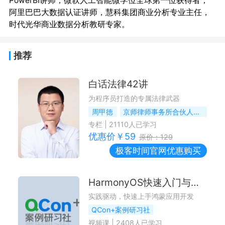
PowerBI讲师，微软人工智能微学位全球第一位获得者，
阿里巴巴大数据认证讲师，慧科集团商业分析专业主任，
推荐
白话法律42讲
为程序员打造的专属法律武器
周甲徳
京师律师事务所合伙人，资深律师
专栏
|
21110
人已学习
优惠价￥
59
原价：
129
极客时间
官网优惠购买
HarmonyOS快速入门与实战
实践驱动，快速上手鸿蒙应用开发
QCon+案例研习社
视频课
|
2408
人已学习