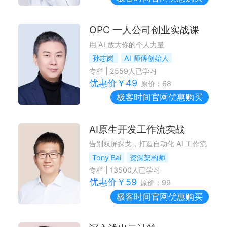
OPC 一人公司创业实战课
用 AI 放大你的个人力量
孙志岗
AI 师傅创始人
专栏
|
2559
人已学习
优惠价￥
49
原价：
68
极客时间
官网优惠购买
AI原生开发工作流实战
告别双屏探戈，打造自动化 AI 工作流
Tony Bai
资深架构师
专栏
|
13500
人已学习
优惠价￥
59
原价：
99
极客时间
官网优惠购买