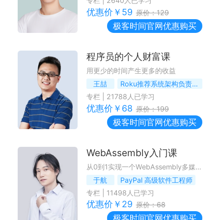
专栏
|
2640
人已学习
优惠价￥
59
原价：
129
极客时间
官网优惠购买
程序员的个人财富课
用更少的时间产生更多的收益
王喆
Roku推荐系统架构负责人，前hulu高级研究员，《深度学习推荐系统》作者
专栏
|
21788
人已学习
优惠价￥
68
原价：
199
极客时间
官网优惠购买
WebAssembly入门课
从0到1实现一个WebAssembly多媒体应用
于航
PayPal 高级软件工程师
专栏
|
11498
人已学习
优惠价￥
29
原价：
68
极客时间
官网优惠购买