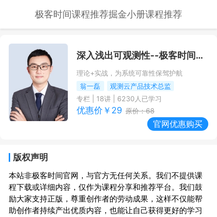
极客时间课程推荐
掘金小册课程推荐
深入浅出可观测性
--极客时间课程推荐/优惠
理论+实战，为系统可靠性保驾护航
翁一磊
观测云产品技术总监
专栏
|
18
讲 |
6230
人已学习
优惠价￥
29
原价：
68
官网优惠购买
版权声明
本站非极客时间官网，与官方无任何关系。我们不提供课
程下载或详细内容，仅作为课程分享和推荐平台。我们鼓
励大家支持正版，尊重创作者的劳动成果，这样不仅能帮
助创作者持续产出优质内容，也能让自己获得更好的学习