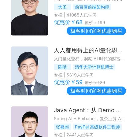
大圣
前百度前端架构师
专栏
|
41065
人已学习
优惠价￥
68
原价：
199
极客时间
官网优惠购买
人人都用得上的AI量化思维课
入门量化交易，洞察 AI 时代的财富逻辑
陈旸
清华大学计算机博士
专栏
|
5319
人已学习
优惠价￥
59
原价：
129
极客时间
官网优惠购买
Java Agent：从 Demo 到生产级实践
Spring AI + Embabel，复杂业务 Agent 稳上线的落地路径
张嘉熙
PayPal 高级软件工程师
专栏
|
2441
人已学习