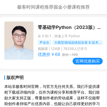
极客时间课程推荐
掘金小册课程推荐
零基础学Python（2023版）
--
从 0 到 1，快速上手 Python
尹会生
大模型领域连续创业者 & 技术战略专家
视频课
|
124
讲 |
76339
人已学习
优惠价￥
68
原价：
199
官网优惠购买
版权声明
本站非极客时间官网，与官方无任何关系。我们不提供课
程下载或详细内容，仅作为课程分享和推荐平台。我们鼓
励大家支持正版，尊重创作者的劳动成果，这样不仅能帮
助创作者持续产出优质内容，也能让自己获得更好的学习