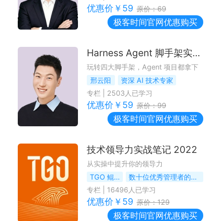
优惠价￥
59
原价：
69
极客时间
官网优惠购买
Harness Agent 脚手架实战课
玩转四大脚手架，Agent 项目都拿下
邢云阳
资深 AI 技术专家
专栏
|
2503
人已学习
优惠价￥
59
原价：
99
极客时间
官网优惠购买
技术领导力实战笔记 2022
从实操中提升你的领导力
TGO 鲲鹏会
数十位优秀管理者的真知灼见
专栏
|
16496
人已学习
优惠价￥
59
原价：
129
极客时间
官网优惠购买