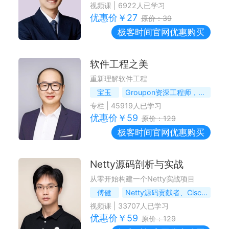
视频课
|
6922
人已学习
优惠价￥
27
原价：
39
极客时间
官网优惠购买
软件工程之美
重新理解软件工程
宝玉
Groupon资深工程师，微软最有价值专家
专栏
|
45919
人已学习
优惠价￥
59
原价：
129
极客时间
官网优惠购买
Netty源码剖析与实战
从零开始构建一个Netty实战项目
傅健
Netty源码贡献者、Cisco高级软件工程师
视频课
|
33707
人已学习
优惠价￥
59
原价：
129