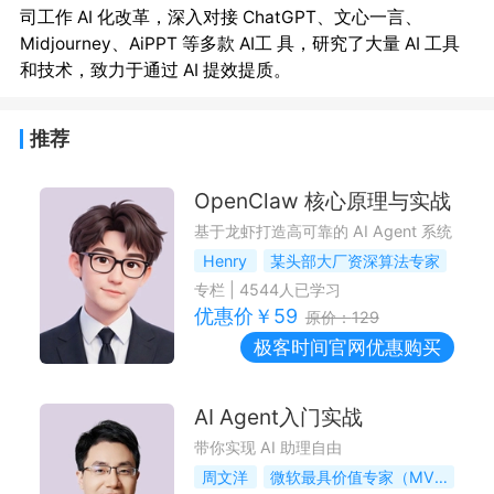
司工作 AI 化改革，深入对接 ChatGPT、文心一言、
Midjourney、AiPPT 等多款 AI工 具，研究了大量 AI 工具
推荐
OpenClaw 核心原理与实战
基于龙虾打造高可靠的 AI Agent 系统
Henry
某头部大厂资深算法专家
专栏
|
4544
人已学习
优惠价￥
59
原价：
129
极客时间
官网优惠购买
AI Agent入门实战
带你实现 AI 助理自由
周文洋
微软最具价值专家（MVP）