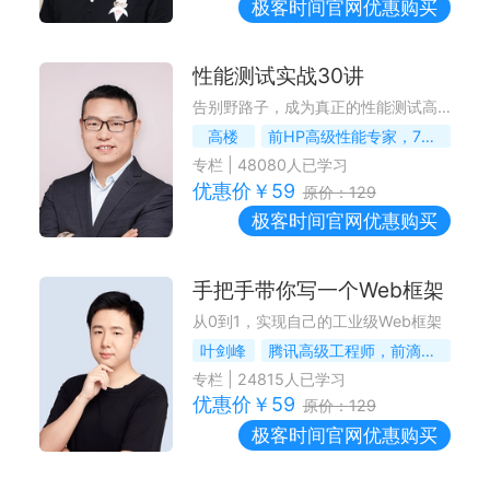
极客时间
官网优惠购买
性能测试实战30讲
告别野路子，成为真正的性能测试高手
高楼
前HP高级性能专家，7DGroup创始人
专栏
|
48080
人已学习
优惠价￥
59
原价：
129
极客时间
官网优惠购买
手把手带你写一个Web框架
从0到1，实现自己的工业级Web框架
叶剑峰
腾讯高级工程师，前滴滴技术专家
专栏
|
24815
人已学习
优惠价￥
59
原价：
129
极客时间
官网优惠购买