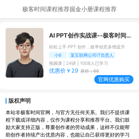
极客时间课程推荐
掘金小册课程推荐
AI PPT创作实战课
--极客时间课程推荐/优惠
轻松上手 PPT 创作，效率创意多维提升
小6
某互联网公司IT负责人
视频课
|
24
讲 |
1008
人已学习
优惠价￥
29
原价：
68
官网优惠购买
版权声明
本站非极客时间官网，与官方无任何关系。我们不提供课
程下载或详细内容，仅作为课程分享和推荐平台。我们鼓
励大家支持正版，尊重创作者的劳动成果，这样不仅能帮
助创作者持续产出优质内容，也能让自己获得更好的学习