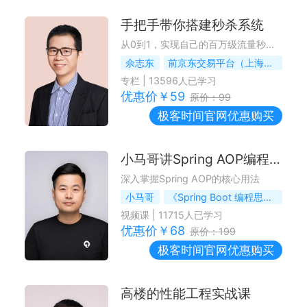
手把手带你搭建秒杀系统
从0到1，实现自己的百万级流量秒杀系统
佘志东
前京东交易平台（上海）负责人、资深架构师
专栏
|
13596
人已学习
优惠价￥
59
原价：
99
极客时间
官网优惠购买
小马哥讲Spring AOP编程思想
深入掌握Spring AOP的核心用法
小马哥
《Spring Boot 编程思想》作者
视频课
|
11715
人已学习
优惠价￥
68
原价：
199
极客时间
官网优惠购买
高楼的性能工程实战课