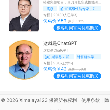
搭建完整项目，真刀真枪实践性能测试
高楼
前HP高级性能专家，7DGroup创始人
专栏
|
20180
人已学习
优惠价￥
59
原价：
129
极客时间
官网优惠购买
这就是ChatGPT
这就是ChatGPT
[美] 斯蒂芬 • 沃尔弗拉姆（Stephen Wolfram）
计算机科学家、数学家和理论物理学家
专栏
|
931
人已学习
优惠价￥
42
原价：
59.8
极客时间
官网优惠购买
©
2026
Ximalaya123 保留所有权利
|
使用条款
|
隐