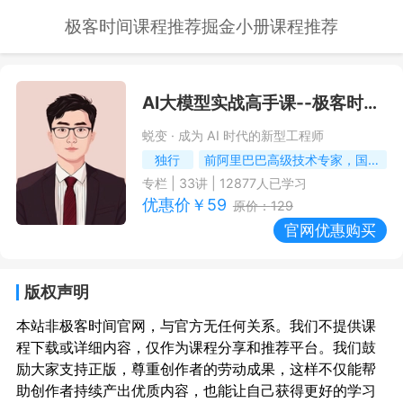
极客时间课程推荐
掘金小册课程推荐
AI大模型实战高手课
--极客时间课程推荐/优惠
蜕变 · 成为 AI 时代的新型工程师
独行
前阿里巴巴高级技术专家，国内某大型互联网公司首席技术官
专栏
|
33
讲 |
12877
人已学习
优惠价￥
59
原价：
129
官网优惠购买
版权声明
本站非极客时间官网，与官方无任何关系。我们不提供课
程下载或详细内容，仅作为课程分享和推荐平台。我们鼓
励大家支持正版，尊重创作者的劳动成果，这样不仅能帮
助创作者持续产出优质内容，也能让自己获得更好的学习