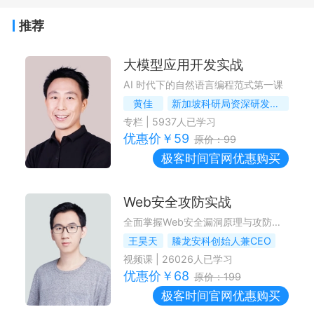
推荐
大模型应用开发实战
AI 时代下的自然语言编程范式第一课
黄佳
新加坡科研局资深研发工程师 《Designing AI Agents》作者 ADPS 创始成员
专栏
|
5937
人已学习
优惠价￥
59
原价：
99
极客时间
官网优惠购买
Web安全攻防实战
全面掌握Web安全漏洞原理与攻防技能
王昊天
螣龙安科创始人兼CEO
视频课
|
26026
人已学习
优惠价￥
68
原价：
199
极客时间
官网优惠购买