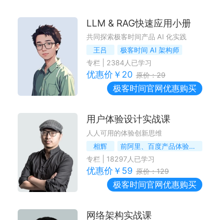
LLM & RAG快速应用小册
共同探索极客时间产品 AI 化实践
王吕
极客时间 AI 架构师
专栏
|
2384
人已学习
优惠价￥
20
原价：
29
极客时间
官网优惠购买
用户体验设计实战课
人人可用的体验创新思维
相辉
前阿里、百度产品体验设计总监
专栏
|
18297
人已学习
优惠价￥
59
原价：
129
极客时间
官网优惠购买
网络架构实战课