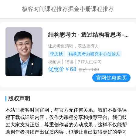
极客时间课程推荐
掘金小册课程推荐
结构思考力 · 透过结构看思考
--极客时间课程推荐/优惠
让思考更清晰，表达更有力
李忠秋
结构思考力研究中心创始人
视频课
|
15
讲 |
717
人已学习
优惠价￥
68
原价：
189
官网优惠购买
版权声明
本站非极客时间官网，与官方无任何关系。我们不提供课
程下载或详细内容，仅作为课程分享和推荐平台。我们鼓
励大家支持正版，尊重创作者的劳动成果，这样不仅能帮
助创作者持续产出优质内容，也能让自己获得更好的学习