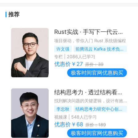
推荐
Rust实战 · 手写下一代云原生消息队列
项目驱动，带你入门 Rust 系统级编程
许文强
前腾讯云 Kafka 技术负责人
专栏
|
2086
人已学习
优惠价￥
27
原价：
39
极客时间
官网优惠购买
结构思考力 · 透过结构看问题解决
找到解决问题的关键逻辑，设计有效的解决方案
李忠秋
结构思考力研究中心创始人
视频课
|
548
人已学习
优惠价￥
68
原价：
189
极客时间
官网优惠购买