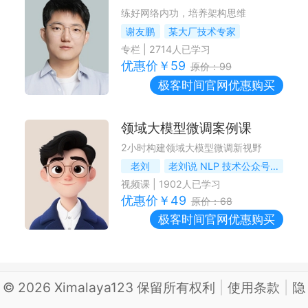
练好网络内功，培养架构思维
谢友鹏
某大厂技术专家
专栏
|
2714
人已学习
优惠价￥
59
原价：
99
极客时间
官网优惠购买
领域大模型微调案例课
2小时构建领域大模型微调新视野
老刘
老刘说 NLP 技术公众号 / 社区作者
视频课
|
1902
人已学习
优惠价￥
49
原价：
68
极客时间
官网优惠购买
©
2026
Ximalaya123 保留所有权利
|
使用条款
|
隐