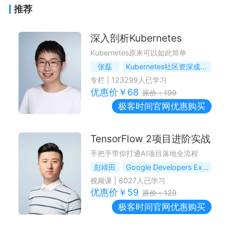
推荐
深入剖析Kubernetes
Kubernetes原来可以如此简单
张磊
Kubernetes社区资深成员与项目维护者
专栏
|
123299
人已学习
优惠价￥
68
原价：
199
极客时间
官网优惠购买
TensorFlow 2项目进阶实战
手把手带你打通AI项目落地全流程
彭靖田
Google Developers Expert，《深入理解TensorFlow》作者
视频课
|
8027
人已学习
优惠价￥
59
原价：
129
极客时间
官网优惠购买