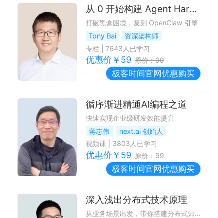
从 0 开始构建 Agent Harness
打破黑盒困境，复刻 OpenClaw 引擎
Tony Bai
资深架构师
专栏
|
7643
人已学习
优惠价￥
59
原价：
99
极客时间
官网优惠购买
循序渐进精通AI编程之道
快速实现企业级研发效能提升
蒋志伟
next.ai 创始人
视频课
|
3803
人已学习
优惠价￥
59
原价：
99
极客时间
官网优惠购买
深入浅出分布式技术原理
从业务场景出发，带你搭建分布式知识体系