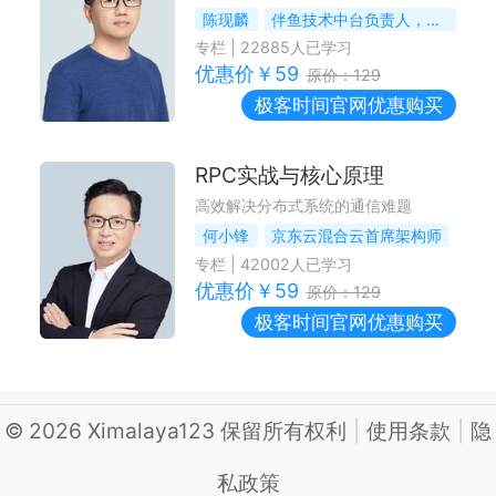
陈现麟
伴鱼技术中台负责人，前小米工程师
专栏
|
22885
人已学习
优惠价￥
59
原价：
129
极客时间
官网优惠购买
RPC实战与核心原理
高效解决分布式系统的通信难题
何小锋
京东云混合云首席架构师
专栏
|
42002
人已学习
优惠价￥
59
原价：
129
极客时间
官网优惠购买
©
2026
Ximalaya123 保留所有权利
|
使用条款
|
隐
私政策