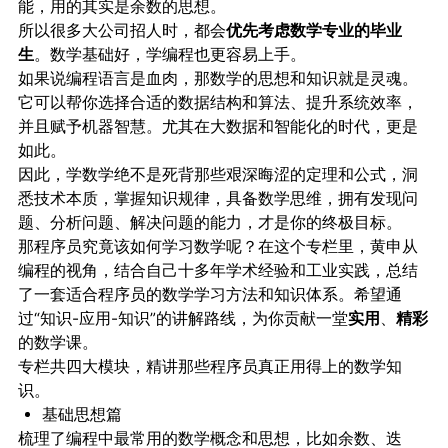
能，用的其实是余数的思想。
所以很多大公司招人时，都会
优先考虑数学专业的毕业
生
。数学基础好，学编程也更容易上手。
如果说编程语言是血肉，那数学的思想和知识就是灵魂。
它可以帮你选择合适的数据结构和算法、提升系统效率，
并且赋予机器智慧。尤其在大数据和智能化的时代，更是
如此。
因此，学数学绝不是死背那些艰深晦涩的定理和公式，洞
悉技术本质，掌握知识规律，具备数学思维，拥有发现问
题、分析问题、解决问题的能力，才是你的终极目标。
那程序员究竟该如何学习数学呢？在这个专栏里，黄申从
编程的视角，结合自己十多年学术经验和工业实践，总结
了一套适合程序员的数学学习方法和知识体系。希望通
过“知识-应用-知识”的讲解路线，为你贡献一堂
实用
、
精彩
的数学课。
专栏共四大模块，精讲那些程序员真正用得上的数学知
识。
基础思想篇
梳理了编程中最常用的数学概念和思想，比如余数、迭