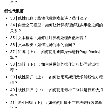
合？
线性代数篇
33 | 线性代数：线性代数到底都讲了些什么？
34 | 向量空间模型：如何让计算机理解现实事物之间的
关系？
35 | 文本检索：如何让计算机处理自然语言？
36 | 文本聚类：如何过滤冗余的新闻？
37 | 矩阵（上）：如何使用矩阵操作进行PageRank计
算？
38 | 矩阵（下）：如何使用矩阵操作进行协同过滤推
荐？
39 | 线性回归（上）：如何使用高斯消元求解线性方程
组？
40 | 线性回归（中）：如何使用最小二乘法进行直线拟
合？
41 | 线性回归（下）：如何使用最小二乘法进行效果验