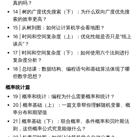
真的吗？
14 | 树的广度优先搜索（下）：为什么双向广度优先搜
索的效率更高？
15 | 从树到图：如何让计算机学会看地图？
16 | 时间和空间复杂度（上）：优化性能是否只是“纸上
谈兵”？
17 | 时间和空间复杂度（下）：如何使用六个法则进行
复杂度分析？
18 | 总结课：数据结构、编程语句和基础算法体现了哪
些数学思想？
概率统计篇
19 | 概率和统计：编程为什么需要概率和统计？
20 | 概率基础（上）：一篇文章帮你理解随机变量、概
率分布和期望值
21 | 概率基础（下）：联合概率、条件概率和贝叶斯法
则，这些概率公式究竟能做什么？