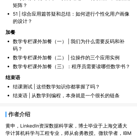
矩阵？
51 | 综合应用篇答疑和总结：如何进行个性化用户画像
的设计？
加餐
数学专栏课外加餐（一） | 我们为什么需要反码和补
码？
数学专栏课外加餐（二） | 位操作的三个应用实例
数学专栏课外加餐（三）：程序员需要读哪些数学书？
结束语
结课测试 | 这些数学知识你都掌握了吗？
结束语 | 从数学到编程，本身就是一个很长的链条
作者介绍
黄申，LinkedIn资深数据科学家，博士毕业于上海交通大
学计算机科学与工程专业，师从俞勇教授。微软学者，IBM 