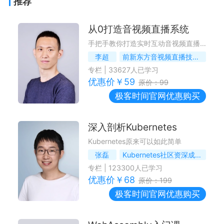
推荐
从0打造音视频直播系统
手把手教你打造实时互动音视频直播系统
李超
前新东方音视频直播技术专家，前沪江音视频架构师
专栏
|
33627
人已学习
优惠价￥
59
原价：
99
极客时间
官网优惠购买
深入剖析Kubernetes
Kubernetes原来可以如此简单
张磊
Kubernetes社区资深成员与项目维护者
专栏
|
123300
人已学习
优惠价￥
68
原价：
199
极客时间
官网优惠购买