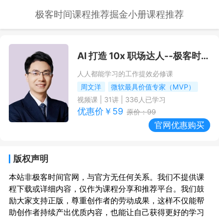
极客时间课程推荐
掘金小册课程推荐
AI 打造 10x 职场达人
--极客时间课程推荐/优惠
人人都能学习的工作提效必修课
周文洋
微软最具价值专家（MVP）
视频课
|
31
讲 |
336
人已学习
优惠价￥
59
原价：
99
官网优惠购买
版权声明
本站非极客时间官网，与官方无任何关系。我们不提供课
程下载或详细内容，仅作为课程分享和推荐平台。我们鼓
励大家支持正版，尊重创作者的劳动成果，这样不仅能帮
助创作者持续产出优质内容，也能让自己获得更好的学习