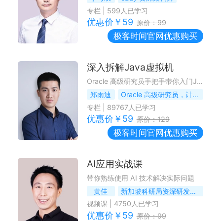
专栏
|
599
人已学习
优惠价￥
59
原价：
99
极客时间
官网优惠购买
深入拆解Java虚拟机
Oracle 高级研究员手把手带你入门JVM
郑雨迪
Oracle 高级研究员，计算机博士
专栏
|
89767
人已学习
优惠价￥
59
原价：
129
极客时间
官网优惠购买
AI应用实战课
带你熟练使用 AI 技术解决实际问题
黄佳
新加坡科研局资深研发工程师 《Designing AI Agents》作者 ADPS 创始成员
视频课
|
4750
人已学习
优惠价￥
59
原价：
99