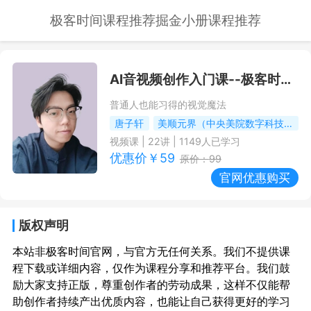
极客时间课程推荐
掘金小册课程推荐
AI音视频创作入门课
--极客时间课程推荐/优惠
普通人也能习得的视觉魔法
唐子轩
美顺元界（中央美院数字科技产业公司）技术研发负责人
视频课
|
22
讲 |
1149
人已学习
优惠价￥
59
原价：
99
官网优惠购买
版权声明
本站非极客时间官网，与官方无任何关系。我们不提供课
程下载或详细内容，仅作为课程分享和推荐平台。我们鼓
励大家支持正版，尊重创作者的劳动成果，这样不仅能帮
助创作者持续产出优质内容，也能让自己获得更好的学习