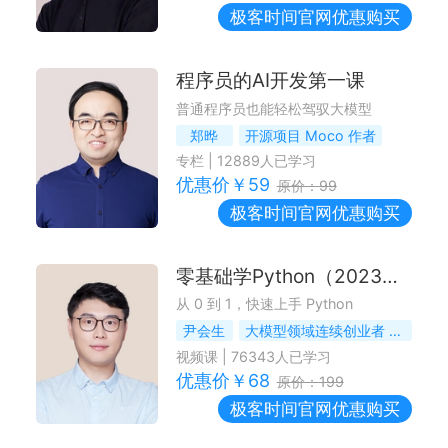
极客时间
官网优惠购买
程序员的AI开发第一课
普通程序员也能轻松驾驭大模型
郑晔
开源项目 Moco 作者
专栏
|
12889
人已学习
优惠价￥
59
原价：
99
极客时间
官网优惠购买
零基础学Python（2023版）
从 0 到 1，快速上手 Python
尹会生
大模型领域连续创业者 & 技术战略专家
视频课
|
76343
人已学习
优惠价￥
68
原价：
199
极客时间
官网优惠购买