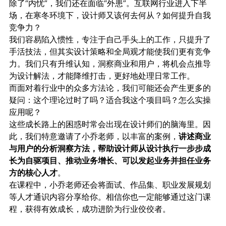
除了“内忧”，我们还在面临“外患”。互联网行业进入下半
场，在寒冬环境下，设计师又该何去何从？如何提升自我
竞争力？
我们容易陷入惯性，专注于自己手头上的工作，只提升了
手活技法，但其实设计策略和全局观才能使我们更有竞争
力。我们只有升维认知，洞察商业和用户，将机会点推导
为设计解法，才能降维打击，更好地处理日常工作。
而面对着行业中的众多方法论，我们可能还会产生更多的
疑问：这个理论过时了吗？适合我这个项目吗？怎么实操
应用呢？
这些成长路上的困惑时常会出现在设计师们的脑海里。因
此，我们特意邀请了小乔老师，以丰富的案例，
讲述商业
与用户的分析洞察方法，帮助设计师从设计执行一步步成
长为自驱项目、推动业务增长、可以发起业务并担任业务
方的核心人才
。
在课程中，小乔老师还会将面试、作品集、职业发展规划
等人才通识内容分享给你。相信你也一定能够通过这门课
程，获得有效成长，成功进阶为行业佼佼者。