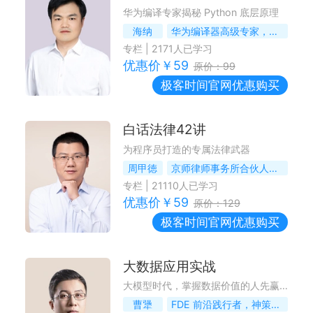
华为编译专家揭秘 Python 底层原理
海纳
华为编译器高级专家，原Huawei JDK团队负责人
专栏
|
2171
人已学习
优惠价￥
59
原价：
99
极客时间
官网优惠购买
白话法律42讲
为程序员打造的专属法律武器
周甲徳
京师律师事务所合伙人，资深律师
专栏
|
21110
人已学习
优惠价￥
59
原价：
129
极客时间
官网优惠购买
大数据应用实战
大模型时代，掌握数据价值的人先赢得世界
曹犟
FDE 前沿践行者，神策数据联合创始人 & CTO