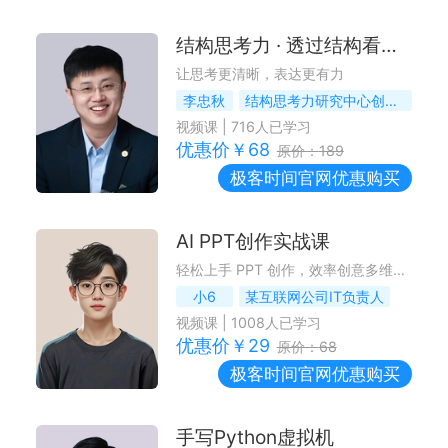
结构思考力 · 透过结构看思考
让思考更清晰，表达更有力
李忠秋
结构思考力研究中心创始人
视频课
|
716
人已学习
优惠价￥
68
原价：
189
极客时间
官网优惠购买
AI PPT创作实战课
轻松上手 PPT 创作，效率创意多维提升
小6
某互联网公司IT负责人
视频课
|
1008
人已学习
优惠价￥
29
原价：
68
极客时间
官网优惠购买
手写Python虚拟机