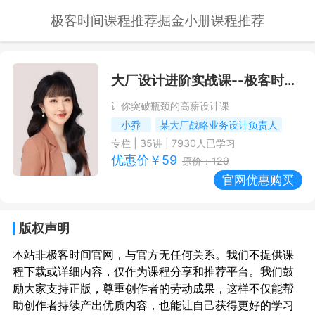
极客时间课程推荐
掘金小册课程推荐
大厂设计进阶实战课
--极客时间课程推荐/优惠
让你突破瓶颈的高薪设计课
小乔
某大厂战略业务设计负责人
专栏
|
35
讲 |
7930
人已学习
优惠价￥
59
原价：
129
官网优惠购买
版权声明
本站非极客时间官网，与官方无任何关系。我们不提供课
程下载或详细内容，仅作为课程分享和推荐平台。我们鼓
励大家支持正版，尊重创作者的劳动成果，这样不仅能帮
助创作者持续产出优质内容，也能让自己获得更好的学习