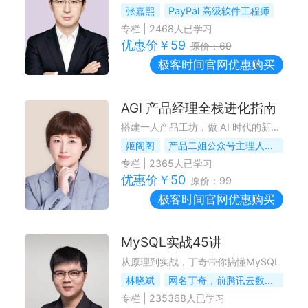
张嘉熙
PayPal 高级软件工程师
专栏
|
2468
人已学习
优惠价￥
59
原价：
69
极客时间
官网优惠购买
AGI 产品经理全栈进化指南
搭建一人产品工坊，做 AI 时代的新型 PM
姬阁阁
产品二姐公众号主理人，chat2API 创始人
专栏
|
2365
人已学习
优惠价￥
50
原价：
99
极客时间
官网优惠购买
MySQL实战45讲
从原理到实战，丁奇带你搞懂MySQL
林晓斌
网名丁奇，前腾讯云数据库负责人
专栏
|
235368
人已学习