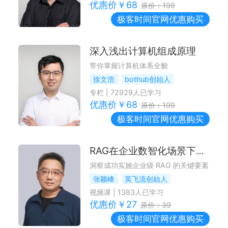
优惠价￥
68
原价：
199
极客时间
官网优惠购买
深入浅出计算机组成原理
带你掌握计算机体系全貌
徐文浩
bothub创始人
专栏
|
72929
人已学习
优惠价￥
68
原价：
199
极客时间
官网优惠购买
RAG在企业数智化场景下的设计与改进
洞察成功实施企业级 RAG 的关键要素
张颖峰
英飞流创始人
视频课
|
1383
人已学习
优惠价￥
27
原价：
39
极客时间
官网优惠购买