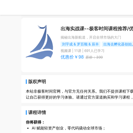
出海实战课
--极客时间课程推荐/
揭秘出海新航道，开启全球市场的大门
刘宇成 & 罗百顺 & 辰丰
出海去孵化器创始
视频课
|
11
讲 |
691
人已学习
优惠价￥
98
原价：
399
版权声明
本站非极客时间官网，与官方无任何关系。我们不提供课程下
让自己获得更好的学习体验。请通过官方渠道购买和学习课程
课程详情
你将获得：
AI 赋能轻资产创业，零代码撬动全球市场；