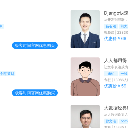
Django
从开发到部署，
家
吕召刚
前大
视频课
|
2333
优惠价￥
68
极客时间
官网优惠购买
人人都用得
让文字表达成为
深创意策划
涵柏
一线
专栏
|
13986
人
优惠价￥
59
极客时间
官网优惠购买
大数据经典
从大数据论文入
徐文浩
bot
专栏
|
15345
人