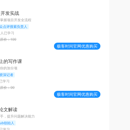
快速开发实战
掌握项目开发全流程
众点评搜索负责人
0
人已学习
原价：
199
极客时间
官网优惠购买
上的写作课
你的加分项
资深记者
已学习
原价：
99
极客时间
官网优惠购买
论文解读
手，提升问题解决能力
hub创始人
已学习