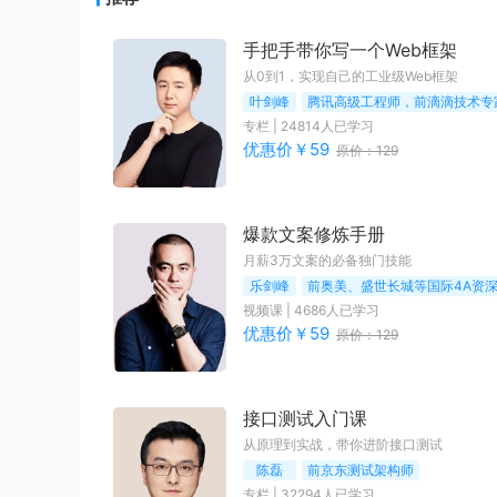
手把手带你写一个Web框架
从0到1，实现自己的工业级Web框架
叶剑峰
腾讯高级工程师，前滴滴技术专
专栏
|
24814
人已学习
优惠价￥
59
原价：
129
爆款文案修炼手册
月薪3万文案的必备独门技能
乐剑峰
前奥美、盛世长城等国际4A资
视频课
|
4686
人已学习
优惠价￥
59
原价：
129
接口测试入门课
从原理到实战，带你进阶接口测试
陈磊
前京东测试架构师
专栏
|
32294
人已学习