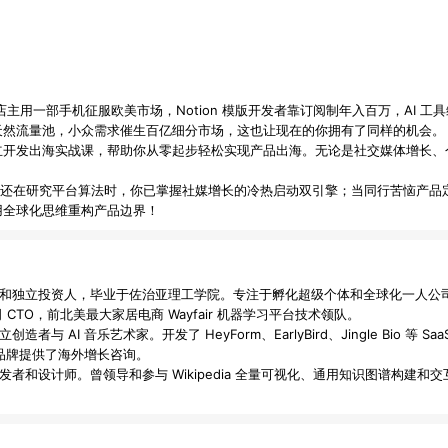
店店主用一部手机征服欧美市场，Notion 模版开发者靠订阅制年入百万，AI
天然流量池，小众需求催生百亿细分市场，这也让现在的你拥有了同样的机会。
立开发出海实战课，帮助你从零起步轻松实现产品出海。无论是社交媒体增长、
人还在研究平台算法时，你已掌握社媒增长的冷热启动双引擎；当同行苦恼产品
用全球化思维重构产品边界！
独立开发者和独立投资人，毕业于佐治亚理工学院。专注于孵化超级个体和全球化一
TO，前北美最大家居电商 Wayfair 机器学习平台技术领队。

与 AI 音乐艺术家。开发了 HeyForm、EarlyBird、Jingle Bio 等 Sa
E 等品牌提供了海外增长咨询。

理、开发者和设计师。曾领导和参与 Wikipedia 全量可视化、通用知识图谱