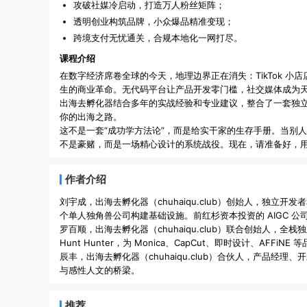
攻破社媒冷启动，打造万人粉丝矩阵；
透明创业构筑品牌，小众爆品精准变现；
跨境支付无忧通关，合规本地化一网打尽。
课程介绍
在数字经济席卷全球的今天，地理边界正在消失：TikTok 小
生的商业革命。无代码平台让产品开发零门槛，社交媒体成为
出海去孵化器结合多年的实战经验和专业建议，整合了一套独
你的出海之路。
这不是一套“成功学方法论”，而是给实干家的生存手册。当别
不是豪赌，而是一场精心设计的系统战役。现在，请准备好，
作者介绍
刘宇成，出海去孵化器（chuhaiqu.club）创始人，
个单人独角兽公司构建基础设施。前红杉资本投资的 AIGC 公司 C
罗百顺，出海去孵化器（chuhaiqu.club）联合创始人，全栈独立创造者
Hunt Hunter，为 Monica、CapCut、即时设计、AFFiN
辰丰，出海去孵化器（chuhaiqu.club）合伙人，产品经
推荐