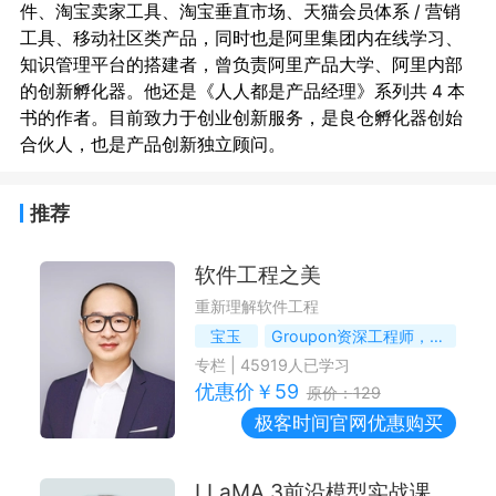
件、淘宝卖家工具、淘宝垂直市场、天猫会员体系 / 营销
工具、移动社区类产品，同时也是阿里集团内在线学习、
知识管理平台的搭建者，曾负责阿里产品大学、阿里内部
的创新孵化器。他还是《人人都是产品经理》系列共 4 本
书的作者。目前致力于创业创新服务，是良仓孵化器创始
推荐
软件工程之美
重新理解软件工程
宝玉
Groupon资深工程师，微软最有价值专家
专栏
|
45919
人已学习
优惠价￥
59
原价：
129
极客时间
官网优惠购买
LLaMA 3前沿模型实战课