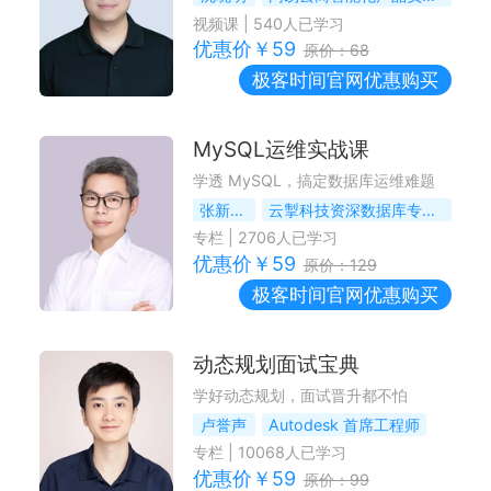
视频课
|
540
人已学习
优惠价￥
59
原价：
68
极客时间
官网优惠购买
MySQL运维实战课
学透 MySQL，搞定数据库运维难题
张新铭（俊达）
云掣科技资深数据库专家，前淘宝网、支付宝数据库专家
专栏
|
2706
人已学习
优惠价￥
59
原价：
129
极客时间
官网优惠购买
动态规划面试宝典
学好动态规划，面试晋升都不怕
卢誉声
Autodesk 首席工程师
专栏
|
10068
人已学习
优惠价￥
59
原价：
99