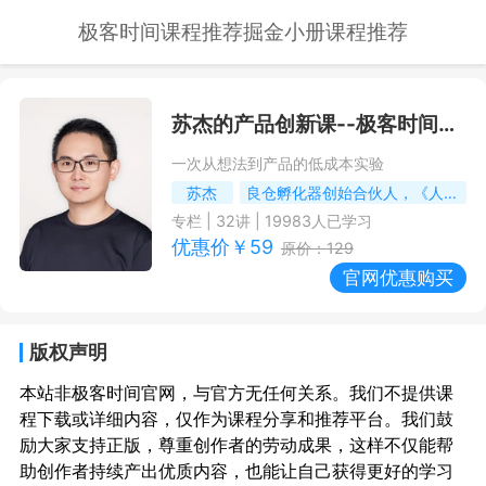
极客时间课程推荐
掘金小册课程推荐
苏杰的产品创新课
--极客时间课程推荐/优惠
一次从想法到产品的低成本实验
苏杰
良仓孵化器创始合伙人，《人人都是产品经理》系列图书作者
专栏
|
32
讲 |
19983
人已学习
优惠价￥
59
原价：
129
官网优惠购买
版权声明
本站非极客时间官网，与官方无任何关系。我们不提供课
程下载或详细内容，仅作为课程分享和推荐平台。我们鼓
励大家支持正版，尊重创作者的劳动成果，这样不仅能帮
助创作者持续产出优质内容，也能让自己获得更好的学习