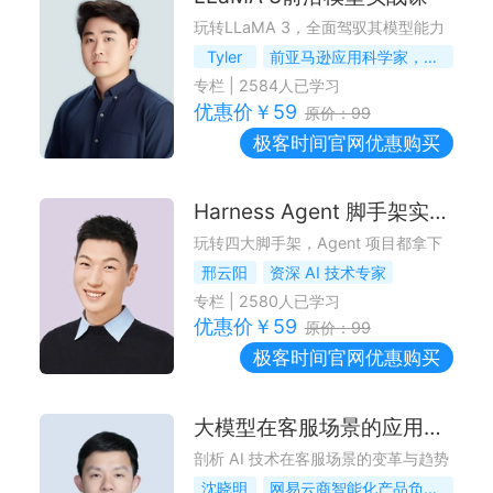
玩转LLaMA 3，全面驾驭其模型能力
Tyler
前亚马逊应用科学家，头部大厂 AIGC 算法技术负责人
专栏
|
2584
人已学习
优惠价￥
59
原价：
99
极客时间
官网优惠购买
Harness Agent 脚手架实战课
玩转四大脚手架，Agent 项目都拿下
邢云阳
资深 AI 技术专家
专栏
|
2580
人已学习
优惠价￥
59
原价：
99
极客时间
官网优惠购买
大模型在客服场景的应用实践
剖析 AI 技术在客服场景的变革与趋势
沈晓明
网易云商智能化产品负责人