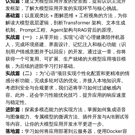
认知篇：
建立大模型应用开发的全景图，提前认识主流开
发框架，了解大模型应用开发的实现环节与核心挑战。
基础篇：
以直观类比 + 图解思维 + 工程视角的方法，为你
解读大模型底层逻辑，剖析Transformer 架构、文本生成
机制、Prompt工程、Agent架构与RAG背后的原理。
实战篇（一）：
从零开始，实现“心语”心理健康陪伴机器
人，完成环境搭建、界面设计、记忆注入和核心功能（识
别用户情感意图并予以回应）的开发。通过这一章，你将
获得一个可复用、可扩展、生产就绪的大模型应用项目模
板，为后续的进阶学习打好基础。
实战篇（二）：
为“心语”项目实现个性化配置和更精准的情
感分析功能，完成多轮对话的优化，并接入本地知识库。
考虑到安全与合规要求，我们还将学习如何过滤敏感内
容。此外，还会学习性能优化技巧，提升应用的响应速度
与稳定性。
进阶篇：
探索多模态能力的实现方法，掌握如何集成语音
与图像能力、专属模型的微调方法、插件开发与A/B测试等
等内容。让你的大模型应用开发水平更进一步。
落地篇：
学习如何将应用部署到云服务器，使用Docker容