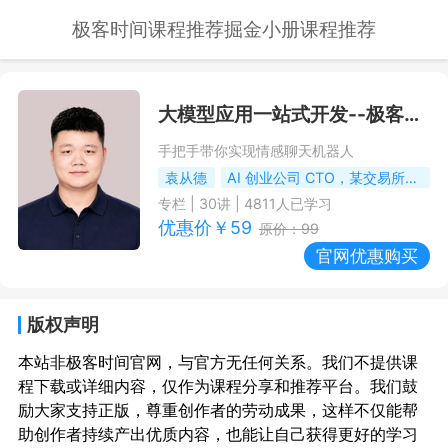
极客时间课程推荐
掘金小册课程推荐
大模型应用一站式开发
--极客时间课程推荐/优惠
手把手带你实现情感聊天机器人
袁从德
AI 创业公司 CTO，某交易所的前算法负责人
专栏
|
30
讲 |
4811
人已学习
优惠价￥
59
原价：
99
官网优惠购买
版权声明
本站非极客时间官网，与官方无任何关系。我们不提供课
程下载或详细内容，仅作为课程分享和推荐平台。我们鼓
励大家支持正版，尊重创作者的劳动成果，这样不仅能帮
助创作者持续产出优质内容，也能让自己获得更好的学习