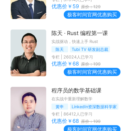
优惠价￥
59
原价：
129
极客时间
官网优惠购买
陈天 · Rust 编程第一课
实战驱动，快速上手 Rust
陈天
Tubi TV 研发副总裁
专栏
|
26024
人已学习
优惠价￥
68
原价：
199
极客时间
官网优惠购买
程序员的数学基础课
在实战中重新理解数学
黄申
LinkedIn资深数据科学家
专栏
|
86412
人已学习
优惠价￥
68
原价：
199
极客时间
官网优惠购买