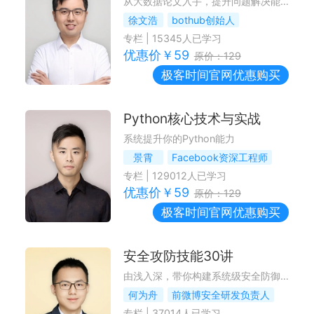
从大数据论文入手，提升问题解决能力
徐文浩
bothub创始人
专栏
|
15345
人已学习
优惠价￥
59
原价：
129
极客时间
官网优惠购买
Python核心技术与实战
系统提升你的Python能力
景霄
Facebook资深工程师
专栏
|
129012
人已学习
优惠价￥
59
原价：
129
极客时间
官网优惠购买
安全攻防技能30讲
由浅入深，带你构建系统级安全防御体系
何为舟
前微博安全研发负责人
专栏
|
37014
人已学习