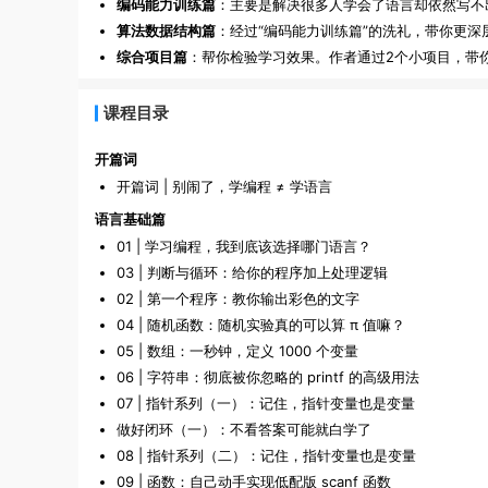
编码能力训练篇
：主要是解决很多人学会了语言却依然写不
算法数据结构篇
：经过“编码能力训练篇”的洗礼，带你更
综合项目篇
：帮你检验学习效果。作者通过2个小项目，带
课程目录
开篇词
开篇词 | 别闹了，学编程 ≠ 学语言
语言基础篇
01 | 学习编程，我到底该选择哪门语言？
03 | 判断与循环：给你的程序加上处理逻辑
02 | 第一个程序：教你输出彩色的文字
04 | 随机函数：随机实验真的可以算 π 值嘛？
05 | 数组：一秒钟，定义 1000 个变量
06 | 字符串：彻底被你忽略的 printf 的高级用法
07 | 指针系列（一）：记住，指针变量也是变量
做好闭环（一）：不看答案可能就白学了
08 | 指针系列（二）：记住，指针变量也是变量
09 | 函数：自己动手实现低配版 scanf 函数