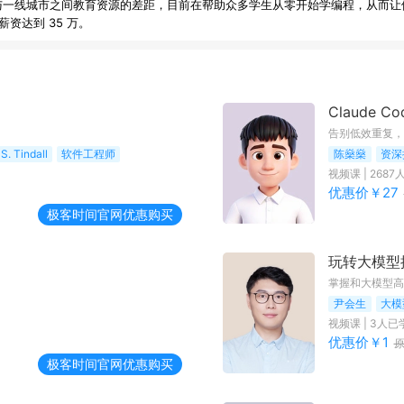
与一线城市之间教育资源的差距，目前在帮助众多学生从零开始学编程，从而让
Claude C
告别低效重复，构
S. Tindall
软件工程师
陈燊燊
资深
视频课
|
2687
优惠价￥
27
极客时间
官网优惠购买
玩转大模型
掌握和大模型高
尹会生
大模
视频课
|
3
人已
优惠价￥
1
极客时间
官网优惠购买