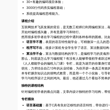
30+有趣的编码项目体验；
3000行代码夯实编程基础；
系统提高编程思维能力。
课程介绍
互联网技术飞跃发展的背后，是无数工程师们利用编程算法，
开始对编程感兴趣，并有意愿学习和转行。
然而很多初学者在学习编程的过程中遇到各种各样的困难。比
语言学不透
，表层的语言特性能学会，可稍微深一点儿的思
程序写不出
，很多计算机专业学生学了语言、算法数据结构
算法学不会
，算法与数据结构的学习，是编程学习的灵魂所
那么，到底该怎么学习编程呢？有没有人能够带领初学者跃过
《人人都能学会的编程入门课》专栏，就是为迷茫的你量身打
胡光，力求结合自己13年的从业经验，为你开辟一条真正有效
本专栏摒弃知识点的填鸭式教育，而是用一个个小实验，引导初
学习与程序设计之间的鸿沟。最后，他还通过几个看似不简单
独特的课程结构
针对编程初学者的痛点问题，文章内设计独特的学习结构，帮
专栏模块
语言基础篇
：基于C具有良好迁移性的语言特性，带你进行