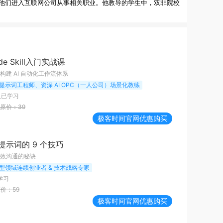
他们进入互联网公司从事相关职业。他教导的学生中，双非院校
ode Skill入门实战课
建 AI 自动化工作流体系
提示词工程师、资深 AI OPC（一人公司）场景化教练
人已学习
原价：
39
极客时间
官网优惠购买
提示词的 9 个技巧
效沟通的秘诀
型领域连续创业者 & 技术战略专家
学习
原价：
59
极客时间
官网优惠购买