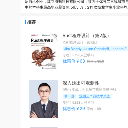
后自己创业，建立海贼科技有限公司，致力于弥补二三线城市
推荐
Rust程序设计（第2版）
Rust程序设计（第2版）
Jim Blandy, Jason Orendorff, Leonora F. 
专栏
|
2798
人已学习
优惠价￥
63
原价：
89.9
深入浅出可观测性
理论+实战，为系统可靠性保驾护航
翁一磊
观测云产品技术总监
专栏
|
6228
人已学习
优惠价￥
29
原价：
68