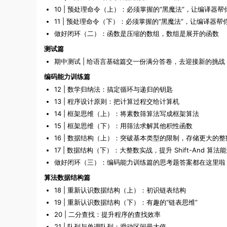
10 | 预处理命令（上）：必须掌握的“黑魔法”，让编译器
11 | 预处理命令（下）：必须掌握的“黑魔法”，让编译器帮
做好闭环（二）：函数是压缩的数组，数组是展开的函数
测试篇
期中测试 | 给语言基础篇交一份满分答卷，去迎接新的挑战
编码能力训练篇
12 | 数学归纳法：搞定循环与递归的钥匙
13 | 程序设计原则：把计算过程交给计算机
14 | 框架思维（上）：将素数筛算法写成框架算法
15 | 框架思维（下）：用筛法求解其他积性函数
16 | 数据结构（上）：突破基本类型的限制，存储更大的整
17 | 数据结构（下）：大整数实战，提升 Shift-And 算法
做好闭环（三）：编码能力训练篇的思考题答案都在这里啦
算法数据结构篇
18 | 重新认识数据结构（上）：初识链表结构
19 | 重新认识数据结构（下）：有趣的“链表思维”
20 | 二分查找：提升程序的查找效率
21 | 队列与单调队列：滑动区间最大值