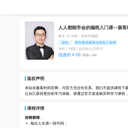
人人都能学会的编程入门课
--极
每天 10 分钟，轻松学编程
胡光
原百度高级算法研发工程师
专栏
|
38
讲 |
20290
人已学习
优惠价￥
59
原价：
99
版权声明
本站非极客时间官网，与官方无任何关系。我们不提供课程下
让自己获得更好的学习体验。请通过官方渠道购买和学习课程
课程详情
你将获得
：
敲出人生第一段代码；