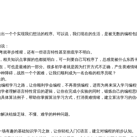
敲出一个个实现我们想法的程序。可以说，我们现在的生活，是被无数的编程包
如说：
考就举步维艰，还有一些语言特性甚至彻底学不明白。
，相关知识点掌握的也都挺明白，可一到要自己写程序了，总感觉被什么东西
在，可也是最难的一部分。很多初学者就是因为打开方式不正确，产生畏难情
种种障碍，战胜一个个困难，让我们顺利成为一名合格的程序员呢？
造的。
的编程学习之路，让你顺利学会编程，不再畏惧编程，进而为将来深入学习编程
学者理解语言特性背后的逻辑，让你在完成小实验的同时，锻炼自己的编程思维
的具体算法例子，帮助你掌握算法学习方式，打消畏难情绪，建立算法学习的信
你解决枯燥乏味、不懂、难学的种种问题。
一场有趣的基础知识学习之旅，让你轻松入门C语言，建立对编程的初步认知。