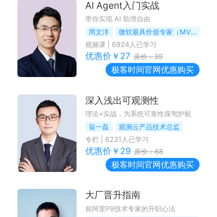
AI Agent入门实战
带你实现 AI 助理自由
周文洋
微软最具价值专家（MVP）
视频课
|
6924
人已学习
优惠价￥
27
原价：
39
极客时间
官网优惠购买
深入浅出可观测性
理论+实战，为系统可靠性保驾护航
翁一磊
观测云产品技术总监
专栏
|
6231
人已学习
优惠价￥
29
原价：
68
极客时间
官网优惠购买
大厂晋升指南
前阿里P9技术专家的升职心法