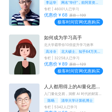
李运华
网名“华仔”，前阿里资深技术专家（P9）
专栏
|
46001
人已学习
优惠价￥
68
原价：
199
极客时间
官网优惠购买
如何成为学习高手
北大学霸带你10倍提升学习效率
高冷冷
北大硕士、知乎64万关注大V
专栏
|
32258
人已学习
优惠价￥
89
原价：
129
极客时间
官网优惠购买
人人都用得上的AI量化思维课
入门量化交易，洞察 AI 时代的财富逻辑
陈旸
清华大学计算机博士
专栏
|
5342
人已学习