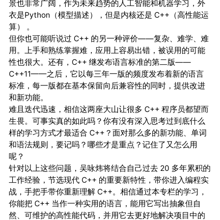
景也非常广阔，作为未来趋势的人工智能和机器学习，外
衣是Python（模型描述），但是内核还是 C++（高性能运
算） 。
但你也可能听说过 C++ 的另一种评价——复杂、难学、难
用。上手和熟练掌握难，应用上容易出错，被误用的可能
性也很大。还有，C++ 继发布语言标准的第二版——
C++11——之后，它以每三年一版的频度发布着新的语言
标准，每一版都在基本保留向后兼容性的同时，提供改进
和新功能。
难且迭代迅速，相信这两座大山让很多 C++ 程序员都望而
生畏。可事实真的如此吗？你有没有深入思考过到底什么
样的学习方式才最适合 C++？面对那么多的新功能、单词
和语法规则，要记吗？哪些才是重点？记住了又怎么用
呢？
针对以上这些问题，吴咏炜将结合自己过去 20 多年累积的
工作经验，节选现代 C++ 的重要新特性，带你进入编程实
战，手把手带你重新理解 C++。相信通过本专栏的学习，
你能把 C++ 当作一种实用的语言，能用它写出抽象但自
然、可维护的高性能代码，并用它去更好地解决项目中的