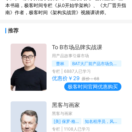
本书籍，极客时间专栏《从0开始学架构》、《大厂晋升指
推荐
To B市场品牌实战课
用产品故事引爆市场
曹林
BAT大厂前产品市场负责人
专栏
|
6887
人已学习
优惠价￥
29
原价：
68
极客时间
官网优惠购买
黑客与画家
黑客与画家
[美] 保罗·格雷厄姆
知名程序员，风险投资家
专栏
|
1108
人已学习