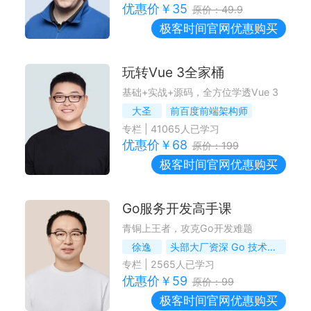
优惠价￥
35
原价：
49.9
极客时间
官网优惠购买
玩转Vue 3全家桶
基础+实战+源码，全方位学透Vue 3
大圣
前百度前端架构师
专栏
|
41065
人已学习
优惠价￥
68
原价：
199
极客时间
官网优惠购买
Go服务开发高手课
青铜上王者，攻克Go开发难题
徐逸
头部大厂资深 Go 技术专家、前腾讯资深工程师
专栏
|
2565
人已学习
优惠价￥
59
原价：
99
极客时间
官网优惠购买