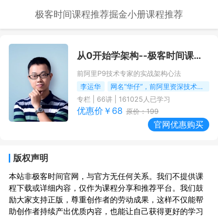
极客时间课程推荐
掘金小册课程推荐
从0开始学架构
--极客时间课程推荐/优惠
前阿里P9技术专家的实战架构心法
李运华
网名“华仔”，前阿里资深技术专家（P9）
专栏
|
66
讲 |
161025
人已学习
优惠价￥
68
原价：
199
官网优惠购买
版权声明
本站非极客时间官网，与官方无任何关系。我们不提供课
程下载或详细内容，仅作为课程分享和推荐平台。我们鼓
励大家支持正版，尊重创作者的劳动成果，这样不仅能帮
助创作者持续产出优质内容，也能让自己获得更好的学习