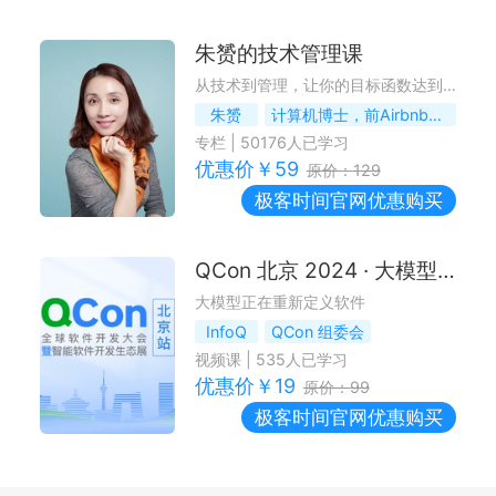
朱赟的技术管理课
从技术到管理，让你的目标函数达到最优解
朱赟
计算机博士，前Airbnb技术经理
专栏
|
50176
人已学习
优惠价￥
59
原价：
129
极客时间
官网优惠购买
QCon 北京 2024 · 大模型篇
大模型正在重新定义软件
InfoQ
QCon 组委会
视频课
|
535
人已学习
优惠价￥
19
原价：
99
极客时间
官网优惠购买