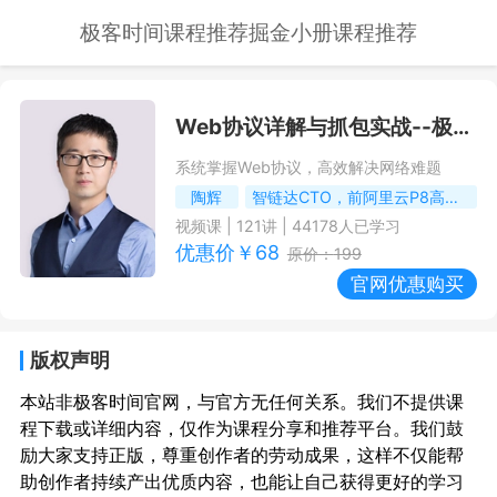
极客时间课程推荐
掘金小册课程推荐
Web协议详解与抓包实战
--极客时间课程推荐/优惠
系统掌握Web协议，高效解决网络难题
陶辉
智链达CTO，前阿里云P8高级技术专家
视频课
|
121
讲 |
44178
人已学习
优惠价￥
68
原价：
199
官网优惠购买
版权声明
本站非极客时间官网，与官方无任何关系。我们不提供课
程下载或详细内容，仅作为课程分享和推荐平台。我们鼓
励大家支持正版，尊重创作者的劳动成果，这样不仅能帮
助创作者持续产出优质内容，也能让自己获得更好的学习