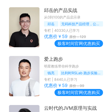
邱岳的产品实战
从0到100的产品启示录
邱岳
无码科技产品经理，公众号二爷鉴书作者
专栏
|
40330
人已学习
优惠价￥
59
原价：
129
极客时间
官网优惠购买
爱上跑步
明星教练带你科学跑步
钱亮
比利时RSLab 跑步实验室跑步教练兼培训师，Nike黑马体能教练
专栏
|
8440
人已学习
优惠价￥
59
原价：
99
极客时间
官网优惠购买
云时代的JVM原理与实战