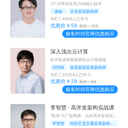
3个月带你攻克JVM核心技术
康杨
京东资深架构师
专栏
|
4899
人已学习
优惠价￥
59
原价：
129
极客时间
官网优惠购买
深入浅出云计算
给开发者和架构师的云计算指南
何恺铎
复星集团首席架构师
专栏
|
25354
人已学习
优惠价￥
29
原价：
68
极客时间
官网优惠购买
李智慧 · 高并发架构实战课
“附身”大厂架构师，玩转高并发系统设计
李智慧
同程艺龙交通首席架构师，前Intel大数据架构师，《大型网站技术架构》作者