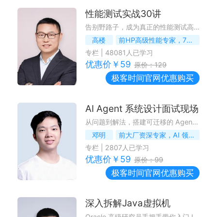
性能测试实战30讲
告别野路子，成为真正的性能测试高手
高楼
前HP高级性能专家，7DGroup创始人
专栏
|
48081
人已学习
优惠价￥
59
原价：
129
极客时间
官网优惠购买
AI Agent 系统设计面试现场
从问题到解法，搭建可迁移的 Agent 面试作战地图
邓明
前大厂资深专家，AI 领域连续创业者
专栏
|
2807
人已学习
优惠价￥
59
原价：
99
极客时间
官网优惠购买
深入拆解Java虚拟机
Oracle 高级研究员手把手带你入门JVM