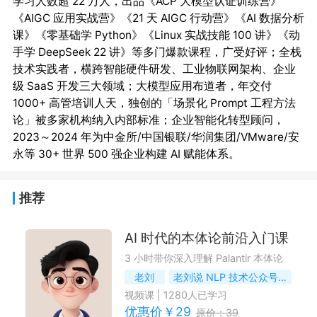
学习人数超 22 万人，出品《ACP 大模型认证训练营》
《AIGC 应用实战营》《21 天 AIGC 行动营》《AI 数据分析
课》《零基础学 Python》《Linux 实战技能 100 讲》《动
手学 DeepSeek 22 讲》等多门爆款课程，广受好评；全栈
技术实践者，横跨智能硬件研发、工业物联网架构、企业
级 SaaS 开发三大领域；大模型应用布道者，年交付 
1000+ 高管培训人天，独创的「场景化 Prompt 工程方法
论」被多家机构纳入内部标准；企业智能化转型顾问，
2023～2024 年为中金所/中国银联/华润集团/VMware/安
推荐
AI 时代的本体论前沿入门课
3 小时带你深入理解 Palantir 本体论
老刘
老刘说 NLP 技术公众号 / 社区作者
视频课
|
1280
人已学习
优惠价￥
29
原价：
39