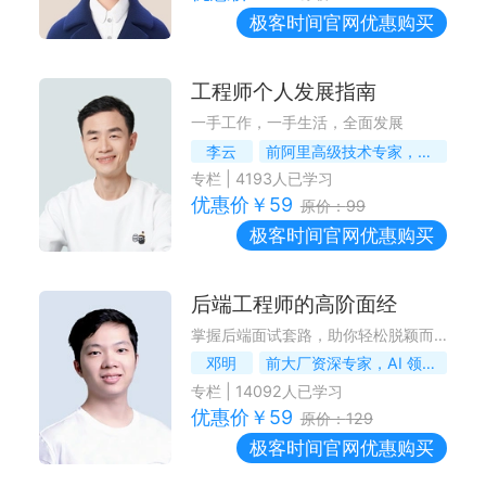
极客时间
官网优惠购买
工程师个人发展指南
一手工作，一手生活，全面发展
李云
前阿里高级技术专家，《全面效能》作者
专栏
|
4193
人已学习
优惠价￥
59
原价：
99
极客时间
官网优惠购买
后端工程师的高阶面经
掌握后端面试套路，助你轻松脱颖而出
邓明
前大厂资深专家，AI 领域连续创业者
专栏
|
14092
人已学习
优惠价￥
59
原价：
129
极客时间
官网优惠购买