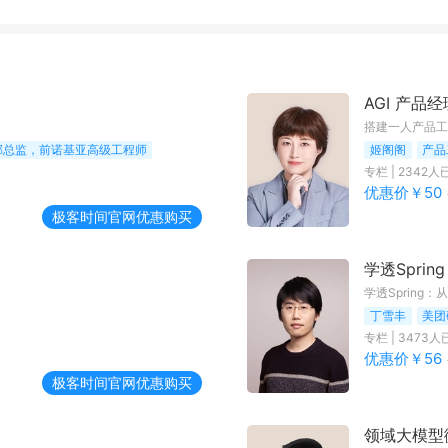
AGI 产品
搭建一人产品工坊
部总监，前诺基亚高级工程师
姬阁阁
产品
专栏
|
2342
人
优惠价￥
50
极客时间
官网优惠购买
学透Spri
学透Spring
丁雪丰
专栏
|
3473
人
优惠价￥
56
极客时间
官网优惠购买
领域大模型