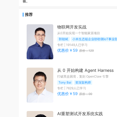
推荐
物联网开发实战
从0开始实现一个智能家居项目
郭朝斌
小米生态链企业秒秒测IoT事业
专栏
|
19149
人已学习
优惠价￥
59
原价：
129
从 0 开始构建 Agent Harness
打破黑盒困境，复刻 OpenClaw 引擎
Tony Bai
资深架构师
专栏
|
7629
人已学习
优惠价￥
59
原价：
99
AI重塑测试开发系统实践