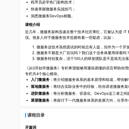
程序员必学热门架构技术；
快速掌握微服务实战技巧；
洞悉微服务DevOps精髓。
课程介绍
近几年，微服务架构迅速在整个技术社区窜红，它被认为是 I
伐。很多人对于微服务技术也都有着一些疑虑，比如：
微服务这技术虽然面试的时候总有人提，但作为一个开
微服务不都是大厂在玩吗？我们这个业务体量用得着吗
微服务特别复杂，没个100人的研发团队是不是就无法
《从0开始学微服务》专栏希望能够用通俗易懂的语言帮助你
专栏共4个核心模块。
入门微服务
：将介绍微服务体系的基本原理和组成，帮你解
落地微服务
：将结合实际业务中的经验，给你讲述微服务架
进阶微服务
：将分析微服务、容器化、DevOps这三者之
展望微服务
：将探讨下一代微服务体系的发展方向，分享作
课程目录
开篇词