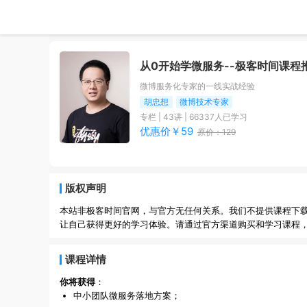
从0开始学微服务
--极客时间课程
微博服务化专家的一线实战经验
胡忠想
微博技术专家
专栏
|
43
讲 |
66337
人已学习
优惠价￥
59
原价：
129
版权声明
本站非极客时间官网，与官方无任何关系。我们不提供课程下
让自己获得更好的学习体验。请通过官方渠道购买和学习课程
课程详情
你将获得
：
中小团队微服务落地方案；