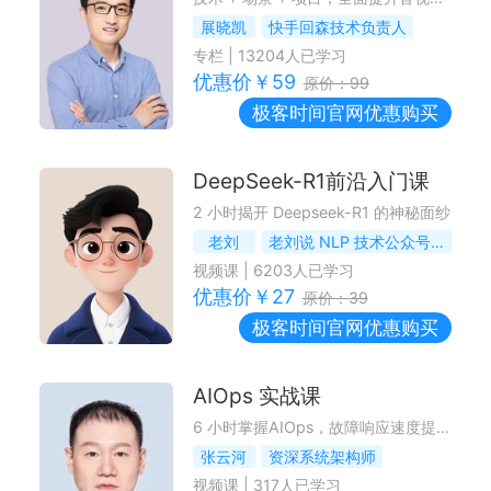
展晓凯
快手回森技术负责人
专栏
|
13204
人已学习
优惠价￥
59
原价：
99
极客时间
官网优惠购买
DeepSeek-R1前沿入门课
2 小时揭开 Deepseek-R1 的神秘面纱
老刘
老刘说 NLP 技术公众号 / 社区作者
视频课
|
6203
人已学习
优惠价￥
27
原价：
39
极客时间
官网优惠购买
AIOps 实战课
6 小时掌握AIOps，故障响应速度提升 80%
张云河
资深系统架构师
视频课
|
317
人已学习