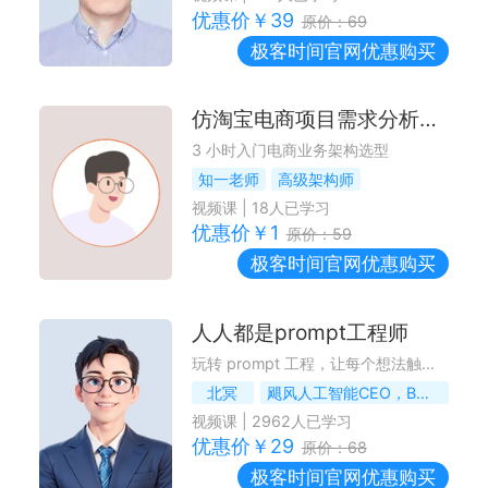
优惠价￥
39
原价：
69
极客时间
官网优惠购买
仿淘宝电商项目需求分析与技术选型
3 小时入门电商业务架构选型
知一老师
高级架构师
视频课
|
18
人已学习
优惠价￥
1
原价：
59
极客时间
官网优惠购买
人人都是prompt工程师
玩转 prompt 工程，让每个想法触手可及
北冥
飓风人工智能CEO，B站千万播放UP主
视频课
|
2962
人已学习
优惠价￥
29
原价：
68
极客时间
官网优惠购买