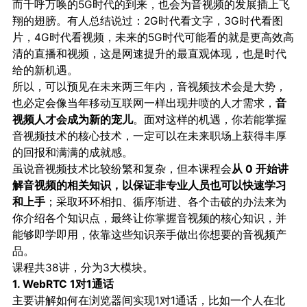
而千呼万唤的5G时代的到来，也会为音视频的发展插上飞
翔的翅膀。有人总结说过：2G时代看文字，3G时代看图
片，4G时代看视频，未来的5G时代可能看的就是更高效高
清的直播和视频，这是网速提升的最直观体现，也是时代
给的新机遇。
所以，可以预见在未来两三年内，音视频技术会是大势，
也必定会像当年移动互联网一样出现井喷的人才需求，
音
视频人才会成为新的宠儿
。面对这样的机遇，你若能掌握
音视频技术的核心技术，一定可以在未来职场上获得丰厚
的回报和满满的成就感。
虽说音视频技术比较纷繁和复杂，但本课程会
从 0 开始讲
解音视频的相关知识，以保证非专业人员也可以快速学习
和上手
；采取环环相扣、循序渐进、各个击破的办法来为
你介绍各个知识点，最终让你掌握音视频的核心知识，并
能够即学即用，依靠这些知识亲手做出你想要的音视频产
品。
课程共38讲，分为3大模块。
1. WebRTC 1对1通话
主要讲解如何在浏览器间实现1对1通话，比如一个人在北