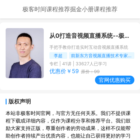
极客时间课程推荐
掘金小册课程推荐
从0打造音视频直播系统
--极客时间课程推荐/优惠
手把手教你打造实时互动音视频直播系统
李超
前新东方音视频直播技术专家，前沪江音视频架构师
专栏
|
41
讲 |
33627
人已学习
优惠价￥
59
原价：
99
官网优惠购买
版权声明
本站非极客时间官网，与官方无任何关系。我们不提供课
程下载或详细内容，仅作为课程分享和推荐平台。我们鼓
励大家支持正版，尊重创作者的劳动成果，这样不仅能帮
助创作者持续产出优质内容，也能让自己获得更好的学习