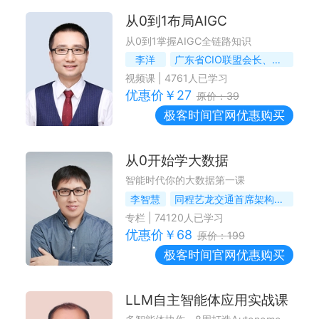
从0到1布局AIGC
从0到1掌握AIGC全链路知识
李洋
广东省CIO联盟会长、前海尔集团CIO
视频课
|
4761
人已学习
优惠价￥
27
原价：
39
极客时间
官网优惠购买
从0开始学大数据
智能时代你的大数据第一课
李智慧
同程艺龙交通首席架构师，前Intel大数据架构师，《大型网站技术架构》作者
专栏
|
74120
人已学习
优惠价￥
68
原价：
199
极客时间
官网优惠购买
LLM自主智能体应用实战课