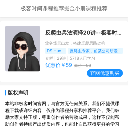
极客时间课程推荐
掘金小册课程推荐
反爬虫兵法演绎20讲
--极客时间课程推荐/优惠
业务场景出发，搭建反爬思路架构
DS Hunter
反爬虫专家，前某公司研发总监
专栏
|
29
讲 |
5718
人已学习
优惠价￥
59
原价：
99
官网优惠购买
版权声明
本站非极客时间官网，与官方无任何关系。我们不提供课
程下载或详细内容，仅作为课程分享和推荐平台。我们鼓
励大家支持正版，尊重创作者的劳动成果，这样不仅能帮
助创作者持续产出优质内容，也能让自己获得更好的学习