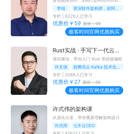
多智能体协作，8周打造Autonomous Agent
李锟
资深软件架构师，前阿里巴巴高级技术专家
专栏
|
6226
人已学习
优惠价￥
59
原价：
99
极客时间
官网优惠购买
Rust实战 · 手写下一代云原生消息队列
项目驱动，带你入门 Rust 系统级编程
许文强
前腾讯云 Kafka 技术负责人
专栏
|
2086
人已学习
优惠价￥
27
原价：
39
极客时间
官网优惠购买
许式伟的架构课
从源头出发，带你重新理解架构设计
许式伟
七牛云CEO
专栏
|
87621
人已学习