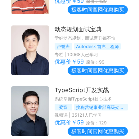
优惠价￥
59
原价：
129
极客时间
官网优惠购买
动态规划面试宝典
学好动态规划，面试晋升都不怕
卢誉声
Autodesk 首席工程师
专栏
|
10068
人已学习
优惠价￥
59
原价：
99
极客时间
官网优惠购买
TypeScript开发实战
系统掌握TypeScript核心技术
梁宵
搜狗营销事业部高级架构师
视频课
|
35121
人已学习
优惠价￥
59
原价：
129
极客时间
官网优惠购买