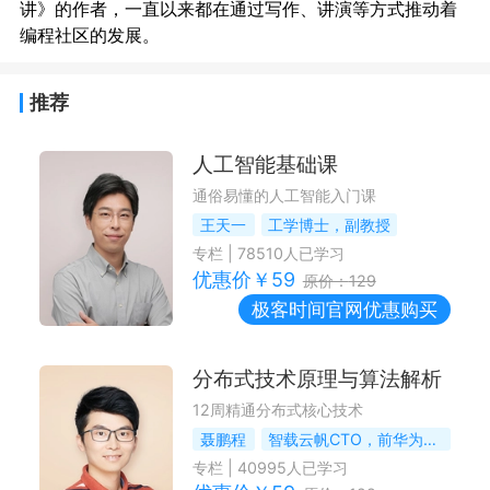
讲》的作者，一直以来都在通过写作、讲演等方式推动着
推荐
人工智能基础课
通俗易懂的人工智能入门课
王天一
工学博士，副教授
专栏
|
78510
人已学习
优惠价￥
59
原价：
129
极客时间
官网优惠购买
分布式技术原理与算法解析
12周精通分布式核心技术
聂鹏程
智载云帆CTO，前华为分布式Lab资深技术专家
专栏
|
40995
人已学习