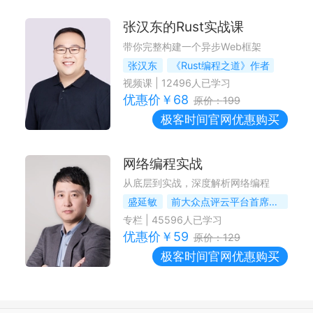
张汉东的Rust实战课
带你完整构建一个异步Web框架
张汉东
《Rust编程之道》作者
视频课
|
12496
人已学习
优惠价￥
68
原价：
199
极客时间
官网优惠购买
网络编程实战
从底层到实战，深度解析网络编程
盛延敏
前大众点评云平台首席架构师
专栏
|
45596
人已学习
优惠价￥
59
原价：
129
极客时间
官网优惠购买