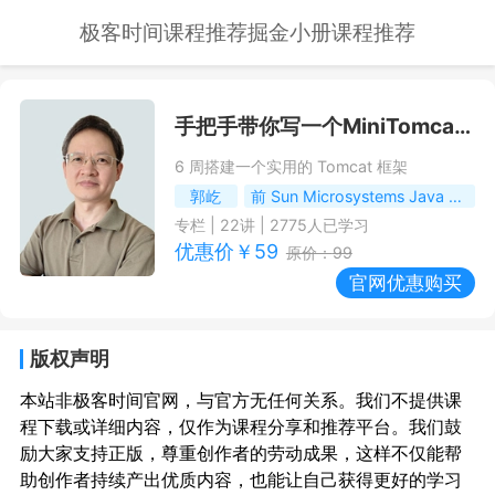
极客时间课程推荐
掘金小册课程推荐
手把手带你写一个MiniTomcat
-
6 周搭建一个实用的 Tomcat 框架
郭屹
前 Sun Microsystems Java 研发工程师，开源软件 MiniSpring、MiniTomcat 开发者
专栏
|
22
讲 |
2775
人已学习
优惠价￥
59
原价：
99
官网优惠购买
版权声明
本站非极客时间官网，与官方无任何关系。我们不提供课
程下载或详细内容，仅作为课程分享和推荐平台。我们鼓
励大家支持正版，尊重创作者的劳动成果，这样不仅能帮
助创作者持续产出优质内容，也能让自己获得更好的学习