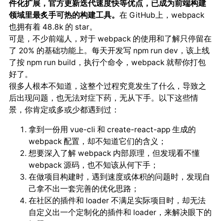
件化扩展，官方更新迭代速度快等优点，已成为前端构建
领域里最炙手可热的构建工具。
在 GitHub上，webpack
也拥有着 48.8k 的 star。
可是，不少前端人，对于 webpack 的使用和了解只停留在
了 20% 的基础功能上。每天开发写 npm run dev，该上线
了按 npm run build，执行个命令，webpack 就帮你打包
好了。
很多人根本不知道，这整个过程究竟发生了什么，导致之
后出现问题，也无法对症下药，无从下手。以下这些情
景，你肯定或多或少都遇到过：
拿到一份用 vue-cli 和 create-react-app 生成的
webpack 配置，却不知道它们的含义；
想要深入了解 webpack 内部原理，但发现看不懂
webpack 源码，也不知该从何下手；
在做项目构建时，遇到速度或体积的问题时，发现自
己拿不出一套完善的优化思路；
在社区的插件和 loader 不满足实际项目时，却无法
自定义出一个定制化的插件和 loader，来解决眼下的