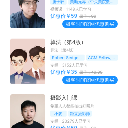
唐子轩
美顺元界（中央美院数字科技产业公司）技术研发负责人
视频课
|
1149
人已学习
优惠价￥
59
原价：
99
极客时间
官网优惠购买
算法（第4版）
算法（第4版）
Robert Sedgewick, Kevin Wayne
ACM Fellow, ACM 杰出教育家
专栏
|
3152
人已学习
优惠价￥
35
原价：
49.99
极客时间
官网优惠购买
摄影入门课
希望人人都能拍出好照片
小麥
独立摄影师
专栏
|
23279
人已学习
优惠价￥
59