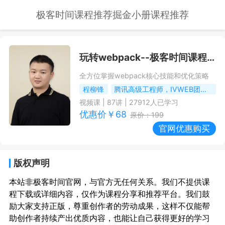
极客时间课程推荐
掘金小册课程推荐
玩转webpack
--极客时间课程推荐/优惠
全方位掌握webpack核心技能和优化策略
程柳锋
腾讯高级工程师，IVWEB团队社区和工程化负责人
视频课
|
87
讲 |
27912
人已学习
优惠价￥
68
原价：
199
官网优惠购买
版权声明
本站非极客时间官网，与官方无任何关系。我们不提供课
程下载或详细内容，仅作为课程分享和推荐平台。我们鼓
励大家支持正版，尊重创作者的劳动成果，这样不仅能帮
助创作者持续产出优质内容，也能让自己获得更好的学习