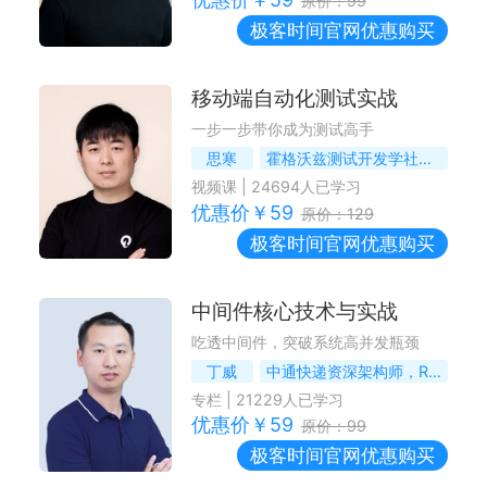
原价：
99
极客时间
官网优惠购买
移动端自动化测试实战
一步一步带你成为测试高手
思寒
霍格沃兹测试开发学社创始人
视频课
|
24694
人已学习
优惠价￥
59
原价：
129
极客时间
官网优惠购买
中间件核心技术与实战
吃透中间件，突破系统高并发瓶颈
丁威
中通快递资深架构师，RocketMQ社区首席布道师
专栏
|
21229
人已学习
优惠价￥
59
原价：
99
极客时间
官网优惠购买