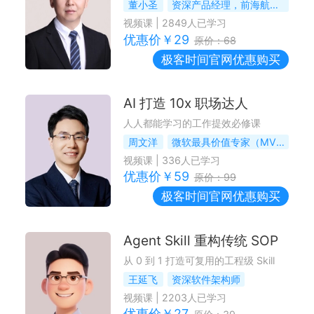
董小圣
资深产品经理，前海航产品总监、前中国移动产品负责人
视频课
|
2849
人已学习
优惠价￥
29
原价：
68
极客时间
官网优惠购买
AI 打造 10x 职场达人
人人都能学习的工作提效必修课
周文洋
微软最具价值专家（MVP）
视频课
|
336
人已学习
优惠价￥
59
原价：
99
极客时间
官网优惠购买
Agent Skill 重构传统 SOP
从 0 到 1 打造可复用的工程级 Skill
王延飞
资深软件架构师
视频课
|
2203
人已学习
优惠价￥
27