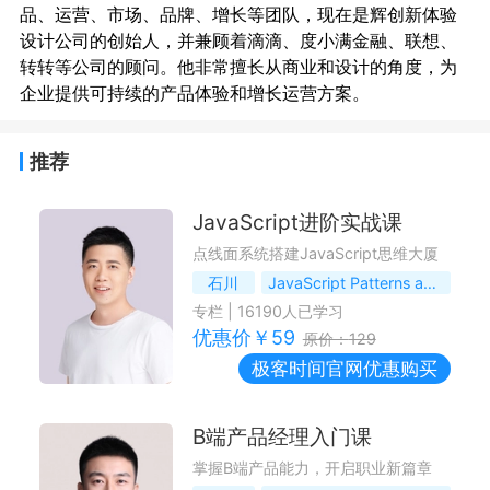
品、运营、市场、品牌、增长等团队，现在是辉创新体验
设计公司的创始人，并兼顾着滴滴、度小满金融、联想、
转转等公司的顾问。他非常擅长从商业和设计的角度，为
推荐
JavaScript进阶实战课
点线面系统搭建JavaScript思维大厦
石川
JavaScript Patterns and Anti-Patterns等开源项目创建者，O'Reilly技术评审
专栏
|
16190
人已学习
优惠价￥
59
原价：
129
极客时间
官网优惠购买
B端产品经理入门课
掌握B端产品能力，开启职业新篇章