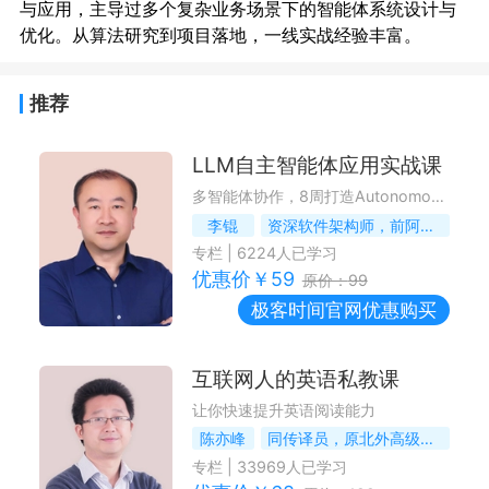
与应用，主导过多个复杂业务场景下的智能体系统设计与
推荐
LLM自主智能体应用实战课
多智能体协作，8周打造Autonomous Agent
李锟
资深软件架构师，前阿里巴巴高级技术专家
专栏
|
6224
人已学习
优惠价￥
59
原价：
99
极客时间
官网优惠购买
互联网人的英语私教课
让你快速提升英语阅读能力
陈亦峰
同传译员，原北外高级翻译学院同声传译讲师
专栏
|
33969
人已学习