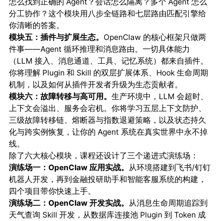
怎么找到正确的 Agent？会话怎么隔离？多个 Agent 怎么
分工协作？这个模块用八步全链路和七层路由匹配引擎给
你清晰的答案。
模块五：插件与扩展生态。
OpenClaw 的核心框架只做两
件事——Agent 循环推理和消息路由。一切具体能力
（LLM 接入、消息通道、工具、记忆系统）都来自插件。
你将理解 Plugin 和 Skill 的双层扩展体系、Hook 生命周期
机制，以及如何从插件开发者升级为生态贡献者。
模块六：故障转移与高可用。
生产环境中，LLM 会超时、
上下文会溢出、服务会宕机。你将学习五层上下文防护、
三级故障转移链、熔断器与指数退避策略，以及状态持久
化与跨实例恢复，让你的 Agent 系统在真实世界中永不掉
线。
除了六大核心模块，课程还设计了三个递进式演练场：
演练场一：OpenClaw 应用实战。
从环境搭建到飞书/钉钉
机器人开发，再到金融投研助手和智能客服系统的构建，
四个项目带你快速上手。
演练场二：OpenClaw 开发实战。
从消息生命周期追踪到
天气查询 Skill 开发，从数据库连接池 Plugin 到 Token 成