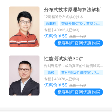
分布式技术原理与算法解析
12周精通分布式核心技术
聂鹏程
智载云帆CTO，前华为分布式Lab资深技术专家
专栏
|
40995
人已学习
优惠价￥
59
原价：
129
极客时间
官网优惠购买
性能测试实战30讲
告别野路子，成为真正的性能测试高手
高楼
前HP高级性能专家，7DGroup创始人
专栏
|
48078
人已学习
优惠价￥
59
原价：
129
极客时间
官网优惠购买