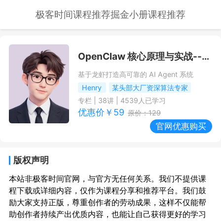
极客时间课程推荐
掘金小册课程推荐
OpenClaw 核心原理与实战
--极客时间课程推荐/优惠
基于龙虾打造高可靠的 AI Agent 系统
Henry
某头部大厂资深算法专家
专栏
|
38
讲 |
4539
人已学习
优惠价￥
59
原价：
129
官网优惠购买
版权声明
本站非极客时间官网，与官方无任何关系。我们不提供课
程下载或详细内容，仅作为课程分享和推荐平台。我们鼓
励大家支持正版，尊重创作者的劳动成果，这样不仅能帮
助创作者持续产出优质内容，也能让自己获得更好的学习