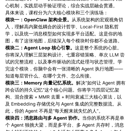
心机制，实践层动手验证理论，综合实战层融会贯通。
具体来说，课程分为六大核心模块和三个演练场：
模块一：OpenClaw 架构全景。
从系统架构的宏观视角切
入，理解高内聚低耦合的设计哲学、Local-First 隐私哲
学，以及统一消息模型如何实现多平台适配。这是你的地
图，有了这张地图，后续深入每个模块时你都不会迷路。
模块二：Agent Loop 核心引擎。
这是整个系统的心脏。
你将深入理解三层架构设计、七重容错策略、单次 LLM 尝
试的完整流程，以及事件驱动的流式处理与状态管理。学
完这个模块，你脑中会有一张清晰的 Agent 执行地图——
知道每层管什么、在哪个文件、怎么衔接。
模块三：Memory 向量记忆系统。
解决“如何让 Agent 拥有
跨会话的持久记忆”这个核心问题。你将学习四层记忆架
构、混合搜索 + MMR 去重 + 时间衰减三大核心算法，以
及 Embedding 存储优化与 Agent 集成的完整数据流。从
此，你的 Agent 不再是“每天醒来就失忆的人”。
模块四：消息路由与多 Agent 协作。
当你的系统不再是单
个 Agent 独挑大梁，而是多平台、多 Agent 共存时，消息