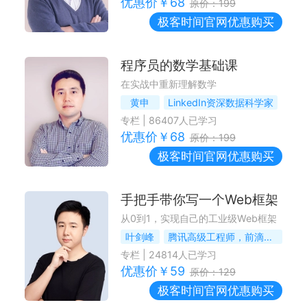
优惠价￥
68
原价：
199
极客时间
官网优惠购买
程序员的数学基础课
在实战中重新理解数学
黄申
LinkedIn资深数据科学家
专栏
|
86407
人已学习
优惠价￥
68
原价：
199
极客时间
官网优惠购买
手把手带你写一个Web框架
从0到1，实现自己的工业级Web框架
叶剑峰
腾讯高级工程师，前滴滴技术专家
专栏
|
24814
人已学习
优惠价￥
59
原价：
129
极客时间
官网优惠购买