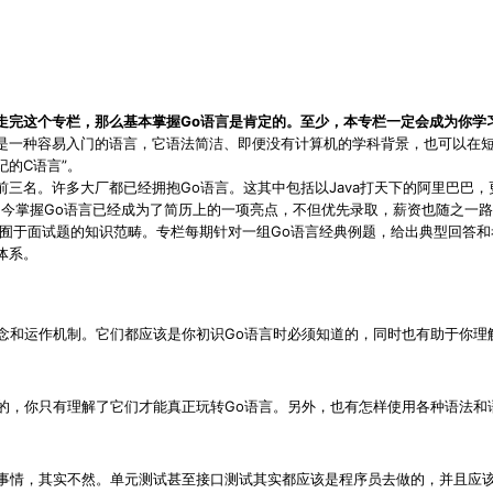
走完这个专栏，那么基本掌握Go语言是肯定的。至少，本专栏一定会成为你学习
就是一种容易入门的语言，它语法简洁、即便没有计算机的学科背景，也可以在
的C语言”。
榜的前三名。许多大厂都已经拥抱Go语言。这其中包括以Java打天下的阿里巴
如今掌握Go语言已经成为了简历上的一项亮点，不但优先录取，薪资也随之一
不囿于面试题的知识范畴。专栏每期针对一组Go语言经典例题，给出典型回答
体系。
念和运作机制。它们都应该是你初识Go语言时必须知道的，同时也有助于你理
的，你只有理解了它们才能真正玩转Go语言。另外，也有怎样使用各种语法和
事情，其实不然。单元测试甚至接口测试其实都应该是程序员去做的，并且应