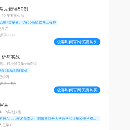
程常见错误50例
兵 10 年避坑心法
tty源码贡献者、Cisco高级软件工程师
已学习
原价：
99
极客时间
官网优惠购买
码剖析与实战
，轻松通关Redis面试
院计算所副研究员
已学习
原价：
129
极客时间
官网优惠购买
手课
NLP实战技能
众微科技AI Lab技术负责人、阿姆斯特丹大学数学和计量经济学双硕士
人已学习