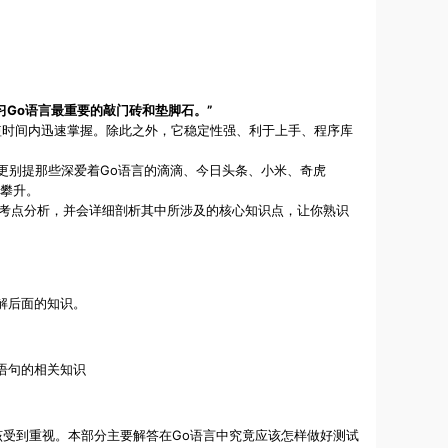
Go语言最重要的敲门砖和垫脚石。”
短时间内迅速掌握。除此之外，它稳定性强、利于上手、程序库
巴，更别提那些深爱着Go语言的滴滴、今日头条、小米、奇虎
路攀升。
和考点分析，并会详细剖析其中所涉及的核心知识点，让你熟识
解后面的知识。
语句的相关知识
该受到重视。本部分主要解答在Go语言中究竟应该怎样做好测试