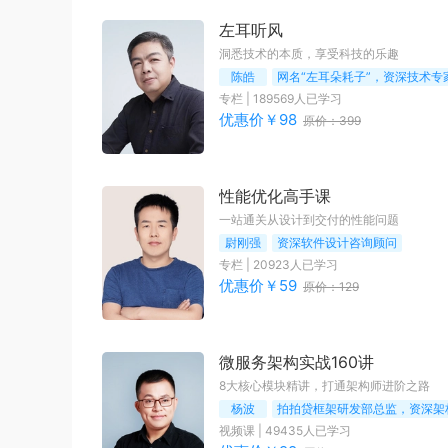
左耳听风
洞悉技术的本质，享受科技的乐趣
陈皓
网名“左耳朵耗子”，资深技术专
专栏
|
189569
人已学习
优惠价￥
98
原价：
399
性能优化高手课
一站通关从设计到交付的性能问题
尉刚强
资深软件设计咨询顾问
专栏
|
20923
人已学习
优惠价￥
59
原价：
129
微服务架构实战160讲
8大核心模块精讲，打通架构师进阶之路
杨波
拍拍贷框架研发部总监，资深架
视频课
|
49435
人已学习