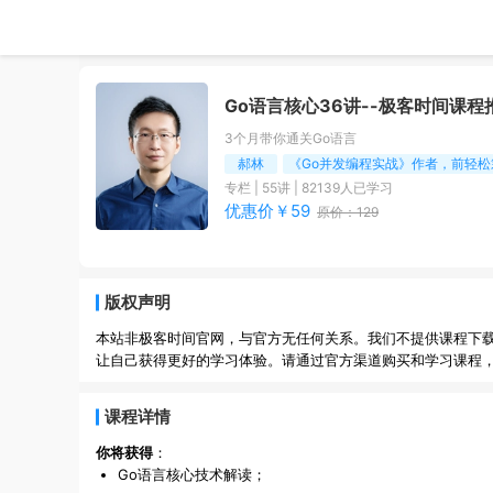
Go语言核心36讲
--极客时间课程
3个月带你通关Go语言
郝林
《Go并发编程实战》作者，前轻
专栏
|
55
讲 |
82139
人已学习
优惠价￥
59
原价：
129
版权声明
本站非极客时间官网，与官方无任何关系。我们不提供课程下
让自己获得更好的学习体验。请通过官方渠道购买和学习课程
课程详情
你将获得
：
Go语言核心技术解读；