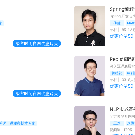
Spring编
Spring 开发老
家
傅健
Ne
专栏
|
18511
人
优惠价￥
59
极客时间
官网优惠购买
Redis源
深入源码底层实现
蒋德钧
中科
专栏
|
19318
人
优惠价￥
59
极客时间
官网优惠购买
NLP实战高
全方位提升你的
构师，微服务技术专家
王然
视频课
|
17051