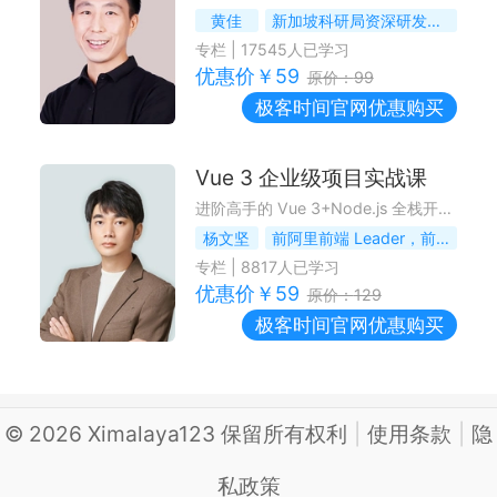
黄佳
新加坡科研局资深研发工程师 《Designing AI Agents》作者 ADPS 创始成员
专栏
|
17545
人已学习
优惠价￥
59
原价：
99
极客时间
官网优惠购买
Vue 3 企业级项目实战课
进阶高手的 Vue 3+Node.js 全栈开发训练
杨文坚
前阿里前端 Leader，前腾讯 IMWeb 团队高级前端工程师
专栏
|
8817
人已学习
优惠价￥
59
原价：
129
极客时间
官网优惠购买
©
2026
Ximalaya123 保留所有权利
|
使用条款
|
隐
私政策