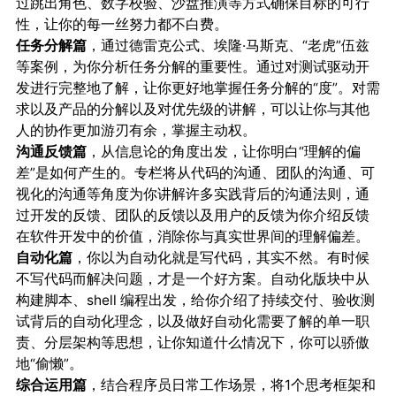
过跳出角色、数字校验、沙盘推演等方式确保目标的可行
性，让你的每一丝努力都不白费。
任务分解篇
，通过德雷克公式、埃隆·马斯克、“老虎”伍兹
等案例，为你分析任务分解的重要性。通过对测试驱动开
发进行完整地了解，让你更好地掌握任务分解的“度”。对需
求以及产品的分解以及对优先级的讲解，可以让你与其他
人的协作更加游刃有余，掌握主动权。
沟通反馈篇
，从信息论的角度出发，让你明白“理解的偏
差”是如何产生的。专栏将从代码的沟通、团队的沟通、可
视化的沟通等角度为你讲解许多实践背后的沟通法则，通
过开发的反馈、团队的反馈以及用户的反馈为你介绍反馈
在软件开发中的价值，消除你与真实世界间的理解偏差。
自动化篇
，你以为自动化就是写代码，其实不然。有时候
不写代码而解决问题，才是一个好方案。自动化版块中从
构建脚本、shell 编程出发，给你介绍了持续交付、验收测
试背后的自动化理念，以及做好自动化需要了解的单一职
责、分层架构等思想，让你知道什么情况下，你可以骄傲
地“偷懒”。
综合运用篇
，结合程序员日常工作场景，将1个思考框架和