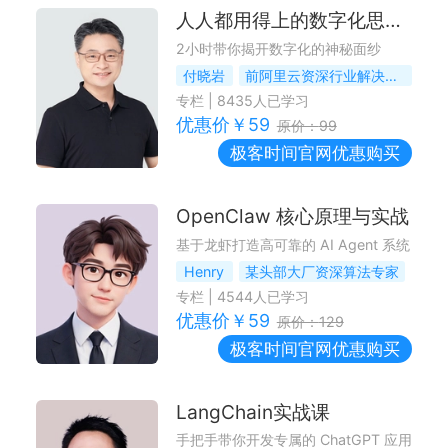
人人都用得上的数字化思维课
2小时带你揭开数字化的神秘面纱
付晓岩
前阿里云资深行业解决方案总监
专栏
|
8435
人已学习
优惠价￥
59
原价：
99
极客时间
官网优惠购买
OpenClaw 核心原理与实战
基于龙虾打造高可靠的 AI Agent 系统
Henry
某头部大厂资深算法专家
专栏
|
4544
人已学习
优惠价￥
59
原价：
129
极客时间
官网优惠购买
LangChain实战课
手把手带你开发专属的 ChatGPT 应用