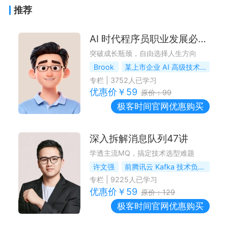
推荐
AI 时代程序员职业发展必修课
突破成长瓶颈，自由选择人生方向
Brook
某上市企业 AI 高级技术专家、资深架构师
专栏
|
3752
人已学习
优惠价￥
59
原价：
99
极客时间
官网优惠购买
深入拆解消息队列47讲
学透主流MQ，搞定技术选型难题
许文强
前腾讯云 Kafka 技术负责人
专栏
|
9225
人已学习
优惠价￥
59
原价：
129
极客时间
官网优惠购买