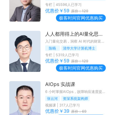
专栏
|
45596
人已学习
优惠价￥
59
原价：
129
极客时间
官网优惠购买
人人都用得上的AI量化思维课
入门量化交易，洞察 AI 时代的财富逻辑
陈旸
清华大学计算机博士
专栏
|
5319
人已学习
优惠价￥
59
原价：
129
极客时间
官网优惠购买
AIOps 实战课
6 小时掌握AIOps，故障响应速度提升 80%
张云河
资深系统架构师
视频课
|
317
人已学习
优惠价￥
39
原价：
69