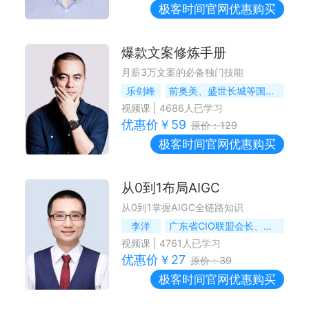
极客时间
官网优惠购买
爆款文案修炼手册
月薪3万文案的必备独门技能
乐剑峰
前奥美、盛世长城等国际4A资深创意策划
视频课
|
4686
人已学习
优惠价￥
59
原价：
129
极客时间
官网优惠购买
从0到1布局AIGC
从0到1掌握AIGC全链路知识
李洋
广东省CIO联盟会长、前海尔集团CIO
视频课
|
4761
人已学习
优惠价￥
27
原价：
39
极客时间
官网优惠购买