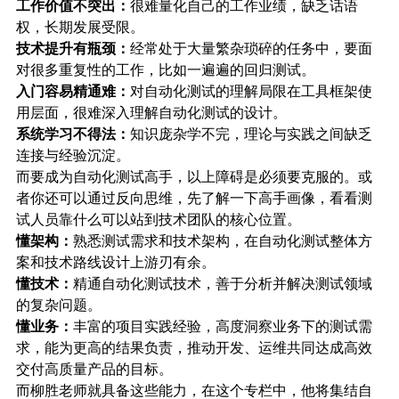
工作价值不突出：
很难量化自己的工作业绩，缺乏话语
权，长期发展受限。
技术提升有瓶颈：
经常处于大量繁杂琐碎的任务中，要面
对很多重复性的工作，比如一遍遍的回归测试。
入门容易精通难：
对自动化测试的理解局限在工具框架使
用层面，很难深入理解自动化测试的设计。
系统学习不得法：
知识庞杂学不完，理论与实践之间缺乏
连接与经验沉淀。
而要成为自动化测试高手，以上障碍是必须要克服的。或
者你还可以通过反向思维，先了解一下高手画像，看看测
试人员靠什么可以站到技术团队的核心位置。
懂架构：
熟悉测试需求和技术架构，在自动化测试整体方
案和技术路线设计上游刃有余。
懂技术：
精通自动化测试技术，善于分析并解决测试领域
的复杂问题。
懂业务：
丰富的项目实践经验，高度洞察业务下的测试需
求，能为更高的结果负责，推动开发、运维共同达成高效
交付高质量产品的目标。
而柳胜老师就具备这些能力，在这个专栏中，他将集结自