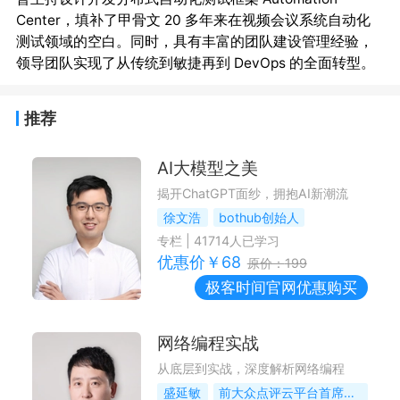
Center，填补了甲骨文 20 多年来在视频会议系统自动化
测试领域的空白。同时，具有丰富的团队建设管理经验，
推荐
AI大模型之美
揭开ChatGPT面纱，拥抱AI新潮流
徐文浩
bothub创始人
专栏
|
41714
人已学习
优惠价￥
68
原价：
199
极客时间
官网优惠购买
网络编程实战
从底层到实战，深度解析网络编程
盛延敏
前大众点评云平台首席架构师