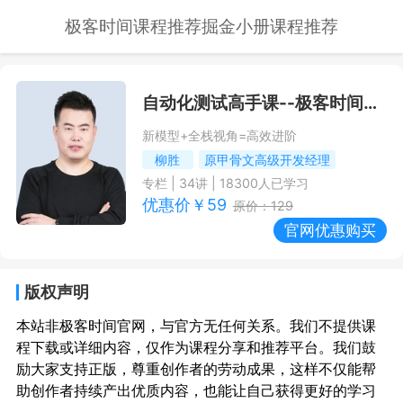
极客时间课程推荐
掘金小册课程推荐
自动化测试高手课
--极客时间课程推荐/优惠
新模型+全栈视角=高效进阶
柳胜
原甲骨文高级开发经理
专栏
|
34
讲 |
18300
人已学习
优惠价￥
59
原价：
129
官网优惠购买
版权声明
本站非极客时间官网，与官方无任何关系。我们不提供课
程下载或详细内容，仅作为课程分享和推荐平台。我们鼓
励大家支持正版，尊重创作者的劳动成果，这样不仅能帮
助创作者持续产出优质内容，也能让自己获得更好的学习