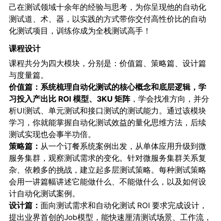
己在测试领域十余年的经验与思考，为你呈现他的自动化
测试道、术、器，以实践的方式带你交付高性价比的自动
化测试项目，训练你成为全栈测试高手！
课程设计
课程共分为四大模块，分别是：价值篇、策略篇、设计篇
与度量篇。
价值篇：
系统梳理自动化测试的核心概念和底层逻辑，学
习
投入产出比 ROI 模型、3KU 矩阵
，学会找准方向，并分
析UI测试、单元测试和接口测试的测试能力。通过该模块
学习，你就能掌握自动化测试效益的量化思维方法，后续
测试实现也会事半功倍。
策略篇：
从一个订餐系统案例出发，从单体应用升级到微
服务集群，观察测试需求的变化。针对微服务集群关系复
杂、依赖多的挑战，建立起多层测试策略。每种测试策略
会用一讲篇幅讲述它能做什么、不能做什么，以及如何设
计自动化测试案例。
设计篇：
面向测试需求和自动化测试 ROI 要求完成设计，
提出业界首创的Job模型，能快速厘清测试场景、工作流，