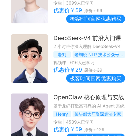
专栏
|
3699
人已学习
优惠价￥
59
原价：
99
极客时间
官网优惠购买
DeepSeek-V4 前沿入门课
2 小时带你深入理解 DeepSeek-V4
老刘
老刘说 NLP 技术公众号 / 社区作者
视频课
|
616
人已学习
优惠价￥
29
原价：
39
极客时间
官网优惠购买
OpenClaw 核心原理与实战
基于龙虾打造高可靠的 AI Agent 系统
Henry
某头部大厂资深算法专家
专栏
|
4539
人已学习
优惠价￥
59
原价：
129