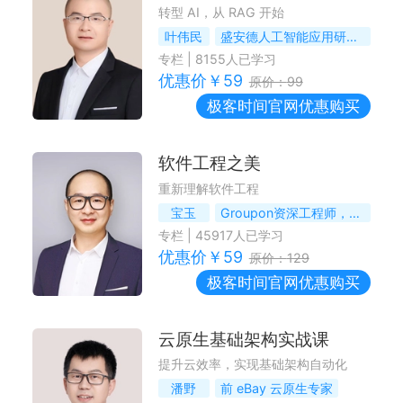
转型 AI，从 RAG 开始
叶伟民
盛安德人工智能应用研究院总工程师，RAG 技术专家
专栏
|
8155
人已学习
优惠价￥
59
原价：
99
极客时间
官网优惠购买
软件工程之美
重新理解软件工程
宝玉
Groupon资深工程师，微软最有价值专家
专栏
|
45917
人已学习
优惠价￥
59
原价：
129
极客时间
官网优惠购买
云原生基础架构实战课
提升云效率，实现基础架构自动化
潘野
前 eBay 云原生专家