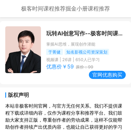
极客时间课程推荐
掘金小册课程推荐
玩转AI创意写作
--极客时间课程推荐/优惠
掌握AI思维，展现创作潜能
于菁健
知名影视公司资深策划
视频课
|
26
讲 |
650
人已学习
优惠价￥
59
原价：
99
官网优惠购买
版权声明
本站非极客时间官网，与官方无任何关系。我们不提供课
程下载或详细内容，仅作为课程分享和推荐平台。我们鼓
励大家支持正版，尊重创作者的劳动成果，这样不仅能帮
助创作者持续产出优质内容，也能让自己获得更好的学习