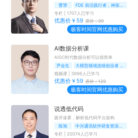
曹犟
FDE 前沿践行者，神策数据联合创始人 & CTO
专栏
|
1707
人已学习
优惠价￥
59
原价：
99
极客时间
官网优惠购买
AI数据分析课
AIGC时代数据分析可以很简单
尹会生
大模型领域连续创业者 & 技术战略专家
视频课
|
3996
人已学习
优惠价￥
59
原价：
129
极客时间
官网优惠购买
说透低代码
拨开迷雾，解析低代码平台架构
陈旭
中兴通讯软件研发资深专家
专栏
|
20074
人已学习