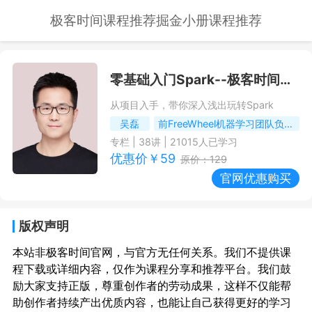
极客时间课程推荐
掘金小册课程推荐
零基础入门Spark
--极客时间课程推荐/优惠
从项目入手，带你深入浅出玩转Spark
吴磊
前FreeWheel机器学习团队负责人
专栏
|
38
讲 |
21015
人已学习
优惠价￥
59
原价：
129
官网优惠购买
版权声明
本站非极客时间官网，与官方无任何关系。我们不提供课
程下载或详细内容，仅作为课程分享和推荐平台。我们鼓
励大家支持正版，尊重创作者的劳动成果，这样不仅能帮
助创作者持续产出优质内容，也能让自己获得更好的学习