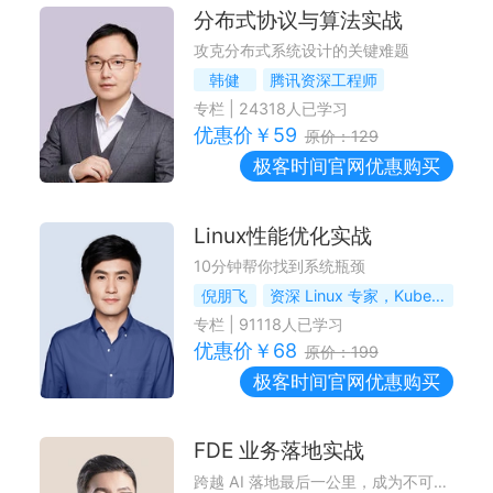
分布式协议与算法实战
攻克分布式系统设计的关键难题
韩健
腾讯资深工程师
专栏
|
24318
人已学习
优惠价￥
59
原价：
129
极客时间
官网优惠购买
Linux性能优化实战
10分钟帮你找到系统瓶颈
倪朋飞
资深 Linux 专家，Kubernetes 项目维护者
专栏
|
91118
人已学习
优惠价￥
68
原价：
199
极客时间
官网优惠购买
FDE 业务落地实战
跨越 AI 落地最后一公里，成为不可替代的 FDE