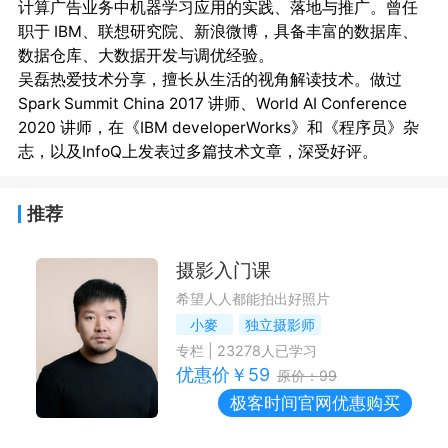
计算广告业务中机器学习应用的实践、落地与推广。曾任
职于 IBM、联想研究院、新浪微博，具备丰富的数据库、
数据仓库、大数据开发与调优经验。

吴磊热爱技术分享，擅长从生活的视角解读技术。做过
Spark Summit China 2017 讲师、World AI Conference 
2020 讲师，在《IBM developerWorks》和《程序员》杂
推荐
摄影入门课
希望人人都能拍出好照片
小麥
独立摄影师
专栏
|
23278
人已学习
优惠价￥
59
原价：
99
极客时间
官网优惠购买