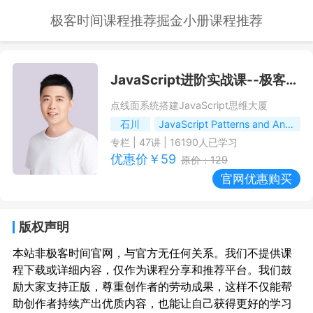
极客时间课程推荐
掘金小册课程推荐
JavaScript进阶实战课
--极客时间课程推荐/优惠
点线面系统搭建JavaScript思维大厦
石川
JavaScript Patterns and Anti-Patterns等开源项目创建者，O'Reilly技术评审
专栏
|
47
讲 |
16190
人已学习
优惠价￥
59
原价：
129
官网优惠购买
版权声明
本站非极客时间官网，与官方无任何关系。我们不提供课
程下载或详细内容，仅作为课程分享和推荐平台。我们鼓
励大家支持正版，尊重创作者的劳动成果，这样不仅能帮
助创作者持续产出优质内容，也能让自己获得更好的学习