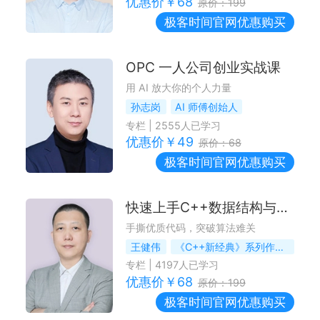
优惠价￥
68
原价：
199
极客时间
官网优惠购买
OPC 一人公司创业实战课
用 AI 放大你的个人力量
孙志岗
AI 师傅创始人
专栏
|
2555
人已学习
优惠价￥
49
原价：
68
极客时间
官网优惠购买
快速上手C++数据结构与算法
手撕优质代码，突破算法难关
王健伟
《C++新经典》系列作者，资深C++讲师
专栏
|
4197
人已学习
优惠价￥
68
原价：
199
极客时间
官网优惠购买