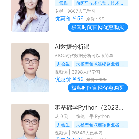
雪梅
前阿里技术总监，技术人职业发展教练
专栏
|
9667
人已学习
优惠价￥
59
原价：
99
极客时间
官网优惠购买
AI数据分析课
AIGC时代数据分析可以很简单
尹会生
大模型领域连续创业者 & 技术战略专家
视频课
|
3998
人已学习
优惠价￥
59
原价：
129
极客时间
官网优惠购买
零基础学Python（2023版）
从 0 到 1，快速上手 Python
尹会生
大模型领域连续创业者 & 技术战略专家
视频课
|
76343
人已学习