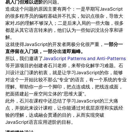
易入门但难以进阶
的问题。
造成这个问题的原因主要有两个：一是早期写JavaScript
的很多程序员的编程基础并不扎实，知识点很杂，导致大
家对JS的理解不够深入；二是后来入局的一些大咖，很多
都是从其它语言转来的，他们认为一些知识没法分享和讲
解。
这就使得JavaScript的开发者两极分化很严重，
一部分一
直停留在入门级，一部分出道即巅峰。
所以，我们邀请了
JavaScript Patterns and Anti-Patterns
等开源项目的创建者石川老师，来帮你化解学习难题。石
川设计这门课的初衷，就是让学习JavaScript的你，能够
对这个一开始比较不那么“专业”的语言，有一个系统的专业
理解。帮助你一步一个脚印，把点连成线，把线连成面，
把面搭建起一座空间立体的“思维大厦”。
此外，石川在课程中还总结了学习JavaScript的三大痛
点，并据此来设计课程，让你能通过对底层原理和实践经
验的理解，达成融会贯通的目的，从而实现突破
JavaScript语言应用进阶的目标。