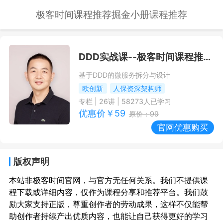
极客时间课程推荐
掘金小册课程推荐
DDD实战课
--极客时间课程推荐/优惠
基于DDD的微服务拆分与设计
欧创新
人保资深架构师
专栏
|
26
讲 |
58273
人已学习
优惠价￥
59
原价：
99
官网优惠购买
版权声明
本站非极客时间官网，与官方无任何关系。我们不提供课
程下载或详细内容，仅作为课程分享和推荐平台。我们鼓
励大家支持正版，尊重创作者的劳动成果，这样不仅能帮
助创作者持续产出优质内容，也能让自己获得更好的学习