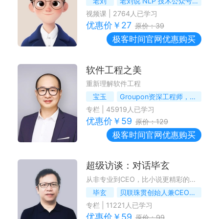
老刘
老刘说 NLP 技术公众号 / 社区作者
视频课
|
2764
人已学习
优惠价￥
27
原价：
39
极客时间
官网优惠购买
软件工程之美
重新理解软件工程
宝玉
Groupon资深工程师，微软最有价值专家
专栏
|
45919
人已学习
优惠价￥
59
原价：
129
极客时间
官网优惠购买
超级访谈：对话毕玄
从非专业到CEO，比小说更精彩的成长复盘
毕玄
贝联珠贯创始人兼CEO，前阿里P10
专栏
|
11221
人已学习
优惠价￥
59
原价：
99