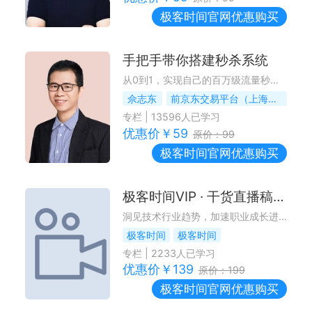
极客时间
官网优惠购买
手把手带你搭建秒杀系统
从0到1，实现自己的百万级流量秒杀系统
佘志东
前京东交易平台（上海）负责人、资深架构师
专栏
|
13596
人已学习
优惠价￥
59
原价：
99
极客时间
官网优惠购买
极客时间VIP · 干货直播稿精选
洞见技术行业趋势，加速职业成长进程
极客时间
极客时间
专栏
|
2233
人已学习
优惠价￥
139
原价：
199
极客时间
官网优惠购买