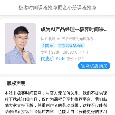
极客时间课程推荐
掘金小册课程推荐
成为AI产品经理
--极客时间课程推荐/优惠
从 0 构建 AI 产品经理的知识体系
刘海丰
京东高级架构师
专栏
|
38
讲 |
29587
人已学习
优惠价￥
59
原价：
129
官网优惠购买
版权声明
本站非极客时间官网，与官方无任何关系。我们不提供课
程下载或详细内容，仅作为课程分享和推荐平台。我们鼓
励大家支持正版，尊重创作者的劳动成果，这样不仅能帮
助创作者持续产出优质内容，也能让自己获得更好的学习