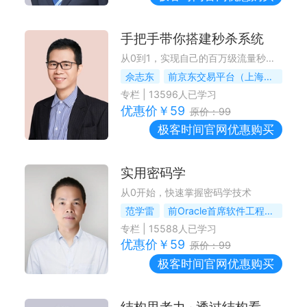
手把手带你搭建秒杀系统
从0到1，实现自己的百万级流量秒杀系统
佘志东
前京东交易平台（上海）负责人、资深架构师
专栏
|
13596
人已学习
优惠价￥
59
原价：
99
极客时间
官网优惠购买
实用密码学
从0开始，快速掌握密码学技术
范学雷
前Oracle首席软件工程师，Java SE安全组成员，OpenJDK评审成员
专栏
|
15588
人已学习
优惠价￥
59
原价：
99
极客时间
官网优惠购买