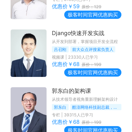
优惠价￥
59
原价：
129
极客时间
官网优惠购买
Django快速开发实战
从开发到部署，掌握项目开发全流程
吕召刚
前大众点评搜索负责人
视频课
|
23330
人已学习
优惠价￥
68
原价：
199
极客时间
官网优惠购买
郭东白的架构课
从技术领导者视角重新理解架构设计
郭东白
酷澎网络科技副总裁，前车好多集团 CTO，前阿里 P10
专栏
|
39315
人已学习
优惠价￥
68
原价：
199
极客时间
官网优惠购买