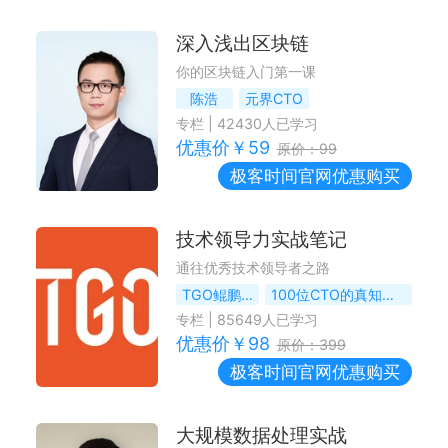
深入浅出区块链
你的区块链入门第一课
陈浩
元界CTO
专栏
|
42430
人已学习
优惠价￥
59
原价：
99
极客时间
官网优惠购买
技术领导力实战笔记
通往优秀技术领导者之路
TGO鲲鹏会
100位CTO的真知灼见
专栏
|
85649
人已学习
优惠价￥
98
原价：
399
极客时间
官网优惠购买
大规模数据处理实战