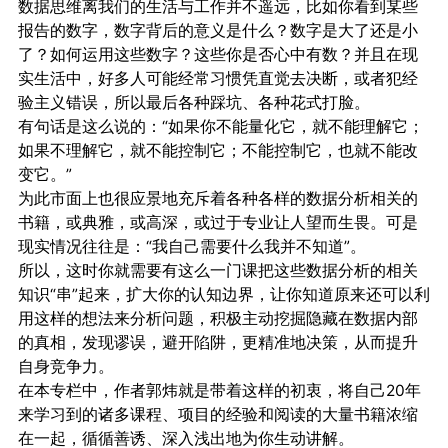
数据思维离我们的生活与工作并不遥远，比如你看到某些
报告的数字，数字背后的意义是什么？数字是大了还是小
了？如何运用这些数字？这些你是否心中有数？并且在现
实生活中，好多人可能经常习惯凭直觉去决断，或者犯经
验主义错误，所以最后各种踩坑、各种花式打脸。
有句话是这么说的：“如果你不能量化它，就不能理解它；
如果不理解它，就不能控制它；不能控制它，也就不能改
变它。”
为此市面上也很应景地充斥着各种各样的数据分析相关的
书籍，或典雅，或高深，或过于专业让人望而生畏。可是
现实情况往往是：“我自己需要什么我并不知道”。
所以，这时你就需要有这么一门课把这些数据分析的相关
知识“串”起来，扩大你的认知边界，让你知道原来还可以利
用这样的想法来分析问题，积极主动挖掘隐藏在数据内部
的真相，发现谬误，避开陷阱，更精准地决策，从而提升
自身竞争力。
在本专栏中，作者郭炜就是带着这样的初衷，将自己20年
来学习到的诸多课程、项目的经验和阅读的大量书籍浓缩
在一起，循循善诱、深入浅出地为你生动讲解。