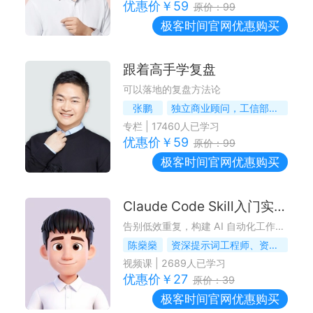
优惠价￥
59
原价：
99
极客时间
官网优惠购买
跟着高手学复盘
可以落地的复盘方法论
张鹏
独立商业顾问，工信部数字化管理特聘专家
专栏
|
17460
人已学习
优惠价￥
59
原价：
99
极客时间
官网优惠购买
Claude Code Skill入门实战课
告别低效重复，构建 AI 自动化工作流体系
陈燊燊
资深提示词工程师、资深 AI OPC（一人公司）场景化教练
视频课
|
2689
人已学习
优惠价￥
27
原价：
39
极客时间
官网优惠购买