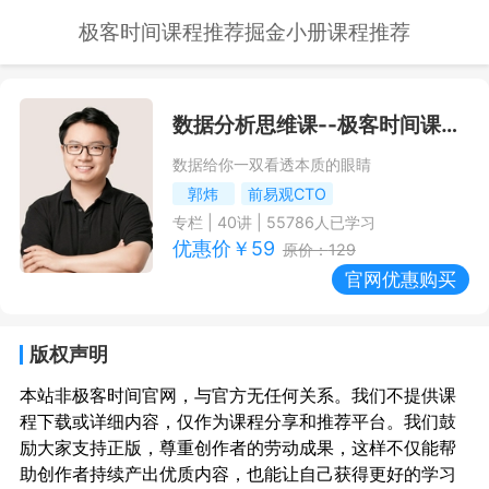
极客时间课程推荐
掘金小册课程推荐
数据分析思维课
--极客时间课程推荐/优惠
数据给你一双看透本质的眼睛
郭炜
前易观CTO
专栏
|
40
讲 |
55786
人已学习
优惠价￥
59
原价：
129
官网优惠购买
版权声明
本站非极客时间官网，与官方无任何关系。我们不提供课
程下载或详细内容，仅作为课程分享和推荐平台。我们鼓
励大家支持正版，尊重创作者的劳动成果，这样不仅能帮
助创作者持续产出优质内容，也能让自己获得更好的学习