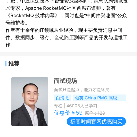
丁威，中通快递技术平台部资深架构师，消息队列领域技
术专家，Apache RocketMQ社区首席布道师，著有
《RocketMQ 技术内幕》，同时也是“中间件兴趣圈”公众
号维护者。

作者有十余年的IT领域从业经验，现主要负责消息中间
件、数据同步、缓存、全链路压测等产品的开发与运维工
推荐
面试现场
面试只是起点，能力才是终局
白海飞
领英 China PMO 高级经理
专栏
|
46005
人已学习
优惠价￥
59
原价：
129
极客时间
官网优惠购买