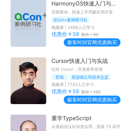
HarmonyOS快速入门与实战
实践驱动，快速上手鸿蒙应用开发
QCon+案例研习社
视频课
|
2408
人已学习
优惠价￥
59
原价：
99
极客时间
官网优惠购买
Cursor快速入门与实战
玩转 Cursor，开发效率倍增
郭旭
前游戏公司技术总监
视频课
|
7733
人已学习
优惠价￥
59
原价：
129
极客时间
官网优惠购买
重学TypeScript
从基础语法到深度应用，晋级 TS 高手