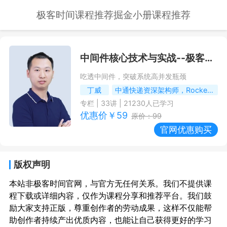
极客时间课程推荐
掘金小册课程推荐
中间件核心技术与实战
--极客时间课程推荐/优惠
吃透中间件，突破系统高并发瓶颈
丁威
中通快递资深架构师，RocketMQ社区首席布道师
专栏
|
33
讲 |
21230
人已学习
优惠价￥
59
原价：
99
官网优惠购买
版权声明
本站非极客时间官网，与官方无任何关系。我们不提供课
程下载或详细内容，仅作为课程分享和推荐平台。我们鼓
励大家支持正版，尊重创作者的劳动成果，这样不仅能帮
助创作者持续产出优质内容，也能让自己获得更好的学习