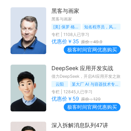
黑客与画家
黑客与画家
[美] 保罗·格雷厄姆
知名程序员，风险投资家
专栏
|
1108
人已学习
优惠价￥
35
原价：
49.9
极客时间
官网优惠购买
DeepSeek 应用开发实战
借力DeepSeek，开启AI应用开发之旅
云阳
某大厂 AI 与容器技术专家
专栏
|
12845
人已学习
优惠价￥
59
原价：
129
极客时间
官网优惠购买
深入拆解消息队列47讲