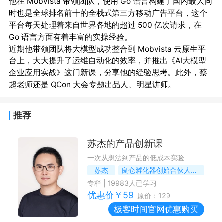
他在 Mobvista 带领团队，使用 Go 语言构建了国内最大同
时也是全球排名前十的全栈式第三方移动广告平台，这个
平台每天处理着来自世界各地的超过 500 亿次请求，在 
Go 语言方面有着丰富的实操经验。

近期他带领团队将大模型成功整合到 Mobvista 云原生平
台上，大大提升了运维自动化的效率，并推出《AI大模型
企业应用实战》这门新课，分享他的经验思考。此外，蔡
推荐
苏杰的产品创新课
一次从想法到产品的低成本实验
苏杰
良仓孵化器创始合伙人，《人人都是产品经理》系列图书作者
专栏
|
19983
人已学习
优惠价￥
59
原价：
129
极客时间
官网优惠购买