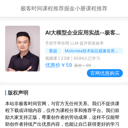
极客时间课程推荐
掘金小册课程推荐
AI大模型企业应用实战
--极客时间课程推荐/优惠
手把手带你用 LLM 提升研发效率
蔡超
Mobvista技术副总裁兼首席架构师，前亚马逊（中国）首席软件架构师
视频课
|
23
讲 |
6594
人已学习
优惠价￥
59
原价：
99
官网优惠购买
版权声明
本站非极客时间官网，与官方无任何关系。我们不提供课
程下载或详细内容，仅作为课程分享和推荐平台。我们鼓
励大家支持正版，尊重创作者的劳动成果，这样不仅能帮
助创作者持续产出优质内容，也能让自己获得更好的学习