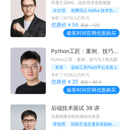
学透主流MQ，搞定技术选型难题
许文强
前腾讯云 Kafka 技术负责人
专栏
|
9219
人已学习
优惠价￥
59
原价：
129
极客时间
官网优惠购买
Python工匠：案例、技巧与工程实践
Python工匠：案例、技巧与工程实践
朱雷
蓝鲸工具PaaS平台负责人
专栏
|
1536
人已学习
优惠价￥
35
原价：
49.9
极客时间
官网优惠购买
后端技术面试 38 讲
全面构建你的后端知识体系
李智慧
同程艺龙交通首席架构师，前Intel大数据架构师，《大型网站技术架构》作者