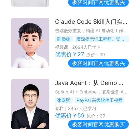
极客时间
官网优惠购买
Claude Code Skill入门实战课
告别低效重复，构建 AI 自动化工作流体系
陈燊燊
资深提示词工程师、资深 AI OPC（一人公司）场景化教练
视频课
|
2694
人已学习
优惠价￥
27
原价：
39
极客时间
官网优惠购买
Java Agent：从 Demo 到生产级实践
Spring AI + Embabel，复杂业务 Agent 稳上线的落地路径
张嘉熙
PayPal 高级软件工程师
专栏
|
2457
人已学习
优惠价￥
59
原价：
69
极客时间
官网优惠购买