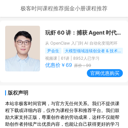
极客时间课程推荐
掘金小册课程推荐
玩虾 60 讲：捕获 Agent 时代的商业红利
从 OpenClaw 入门到 AI 自动化变现闭环
尹会生
大模型领域连续创业者 & 技术战略专家
视频课
|
61
讲 |
8952
人已学习
优惠价￥
69
原价：
99
官网优惠购买
版权声明
本站非极客时间官网，与官方无任何关系。我们不提供课
程下载或详细内容，仅作为课程分享和推荐平台。我们鼓
励大家支持正版，尊重创作者的劳动成果，这样不仅能帮
助创作者持续产出优质内容，也能让自己获得更好的学习