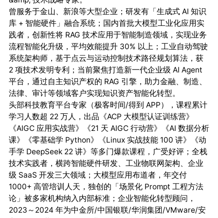
曾服务于金山、新浪等大型企业；研发有「生成式 AI 知识
库 + 智能硬件」融合系统；国内首批大模型工业化应用实
践者，创新性将 RAG 技术应用于智能制造领域，实现业务
流程智能化升级，平均效能提升 30% 以上；工业自动驾驶
系统架构师，基于点云与运动控制技术路径规划算法，获 
2 项技术发明专利；当前聚焦打造新一代企业级 AI Agent 
平台，通过自主知识产权的 RAG 引擎，助力金融、制造、
法律、审计等领域客户实现知识资产智能化转型。

头部科技教育平台专家（极客时间/得到 APP），课程累计
学习人数超 22 万人，出品《ACP 大模型认证训练营》
《AIGC 应用实战营》《21 天 AIGC 行动营》《AI 数据分析
课》《零基础学 Python》《Linux 实战技能 100 讲》《动
手学 DeepSeek 22 讲》等多门爆款课程，广受好评；全栈
技术实践者，横跨智能硬件研发、工业物联网架构、企业
级 SaaS 开发三大领域；大模型应用布道者，年交付 
1000+ 高管培训人天，独创的「场景化 Prompt 工程方法
论」被多家机构纳入内部标准；企业智能化转型顾问，
2023～2024 年为中金所/中国银联/华润集团/VMware/安