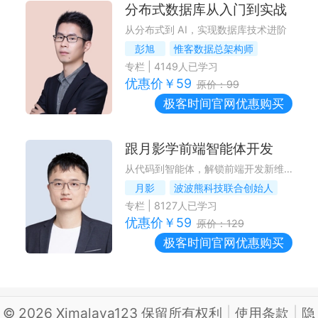
分布式数据库从入门到实战
从分布式到 AI，实现数据库技术进阶
彭旭
惟客数据总架构师
专栏
|
4149
人已学习
优惠价￥
59
原价：
99
极客时间
官网优惠购买
跟月影学前端智能体开发
从代码到智能体，解锁前端开发新维度
月影
波波熊科技联合创始人
专栏
|
8127
人已学习
优惠价￥
59
原价：
129
极客时间
官网优惠购买
©
2026
Ximalaya123 保留所有权利
|
使用条款
|
隐