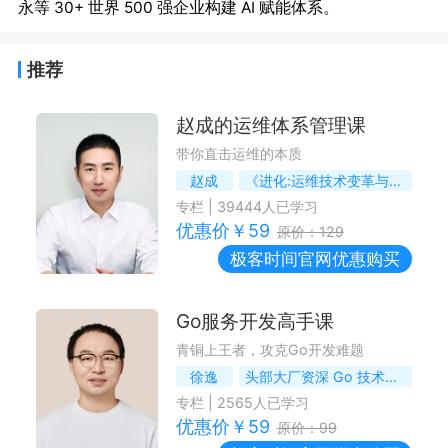
推荐
赵成的运维体系管理课
带你直击运维的本质
赵成
《进化:运维技术变革与实践探索》作者
专栏
|
39444
人已学习
优惠价￥
59
原价：
129
极客时间
官网优惠购买
Go服务开发高手课
青铜上王者，攻克Go开发难题
徐逸
头部大厂资深 Go 技术专家、前腾讯资深工程师
专栏
|
2565
人已学习
优惠价￥
59
原价：
99