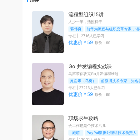
流程型组织15讲
人少一半，活照样干
蒋伟良
前华为流程与组织变革专家，辅
专栏
|
12716
人已学习
优惠价￥
59
原价：
99
Go 并发编程实战课
鸟窝带你攻克Go并发编程难题
晁岳攀（鸟窝）
前微博技术专家，知名微
专栏
|
27213
人已学习
优惠价￥
59
原价：
99
职场求生攻略
会工作也是个技术活儿
臧萌
PayPal数据处理组技术负责人
专栏
|
12001
人已学习