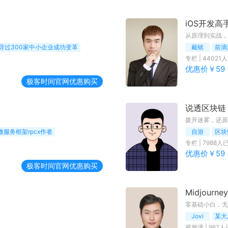
iOS开发高
从原理到实战，
导过300家中小企业成功变革
戴铭
前滴
专栏
|
44021
人
优惠价￥
59
极客时间
官网优惠购买
说透区块链
拨开迷雾，还原
服务框架rpcx作者
自游
区块
专栏
|
7988
人
优惠价￥
59
极客时间
官网优惠购买
Midjour
零基础小白，无障碍
Jovi
某大
视频课
|
967
人