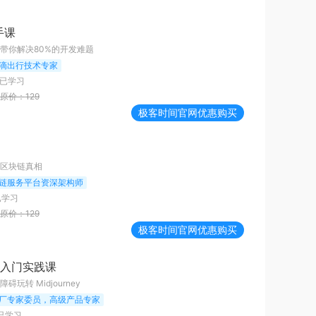
手课
带你解决80%的开发难题
滴出行技术专家
已学习
原价：
129
极客时间
官网优惠购买
区块链真相
链服务平台资深架构师
已学习
原价：
129
极客时间
官网优惠购买
ney入门实践课
玩转 Midjourney
厂专家委员，高级产品专家
已学习