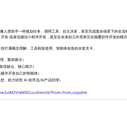
解指令，还能像人类助手一样规划任务、调用工具、自主决策，甚至完成复杂场景下的全
App 开发 或者说微信小程序开发，甚至在未来的几年里将完全颠覆软件开发的模式，
让你打通概念理解、工具框架使用、智能体创造的全套关卡。
工作原理、案例展示）
流框架优缺点、核心能力）
，搭建并开发自己的智能体）
思想，助力转型 AI 程序员/AI产品经理）
cnwew2uiM2VrkMSCLcu3nenUb?from=from_copylink