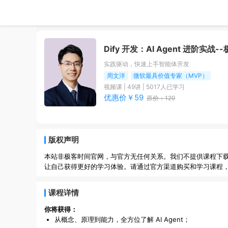
Dify 开发：AI Agent 进阶实战
-
实践驱动，快速上手智能体开发
周文洋
微软最具价值专家（MVP）
视频课
|
49
讲 |
5017
人已学习
优惠价￥
59
原价：
129
版权声明
本站非极客时间官网，与官方无任何关系。我们不提供课程下
让自己获得更好的学习体验。请通过官方渠道购买和学习课程
课程详情
你将获得：
从概念、原理到能力，全方位了解 AI Agent；