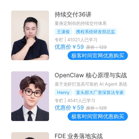
持续交付36讲
量身定制你的持续交付体系
王潇俊
携程系统研发部总监
专栏
|
41021
人已学习
优惠价￥
59
原价：
129
极客时间
官网优惠购买
OpenClaw 核心原理与实战
基于龙虾打造高可靠的 AI Agent 系统
Henry
某头部大厂资深算法专家
专栏
|
4541
人已学习
优惠价￥
59
原价：
129
极客时间
官网优惠购买
FDE 业务落地实战