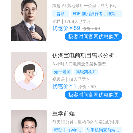
跨越 AI 落地最后一公里，成为不可替代的 FDE
曹犟
FDE 前沿践行者，神策数据联合创始人 & CTO
专栏
|
1768
人已学习
优惠价￥
59
原价：
99
极客时间
官网优惠购买
仿淘宝电商项目需求分析与技术选型
3 小时入门电商业务架构选型
知一老师
高级架构师
视频课
|
18
人已学习
优惠价￥
1
原价：
59
极客时间
官网优惠购买
重学前端
每天10分钟，重构你的前端知识体系
程劭非（winter）
前手机淘宝前端负责人