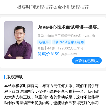
极客时间课程推荐
掘金小册课程推荐
Java核心技术面试精讲
--极客时间课程推荐/优惠
前Oracle首席工程师带你修炼Java内功
杨晓峰
前Oracle首席工程师
专栏
|
44
讲 |
129602
人已学习
优惠价￥
59
原价：
129
官网优惠购买
版权声明
本站非极客时间官网，与官方无任何关系。我们不提供课
程下载或详细内容，仅作为课程分享和推荐平台。我们鼓
励大家支持正版，尊重创作者的劳动成果，这样不仅能帮
助创作者持续产出优质内容，也能让自己获得更好的学习